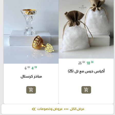
₪
₪
25
18
₪
₪
6
4
أكياس خيس مع تل (25)
مباخر كرستال
add_shopping_cart
add_shopping_cart
keyboard_double_arrow_left
more_horiz
عرض الكل
عروض وخصومات