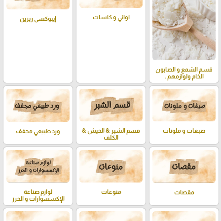
اواني و كاسات
إيبوكسي ريزين
قسم الشمع و الصابون
الخام ولوازمهم .
صبغات و ملونات
قسم الشبر & الخيش &
ورد طبيعي مجفف
الكلف
منوعات
لوازم صناعة
مقصات
الإكسسوارات و الخرز