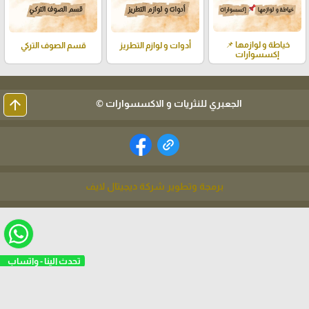
خياطة و لوازمها 📌
أدوات و لوازم التطريز
قسم الصوف التركي
إكسسوارات
arrow_upward
الجعبري للنثريات و الاكسسوارات ©
برمجة وتطوير شركة ديجيتال لايف
تحدث الينا - واتساب