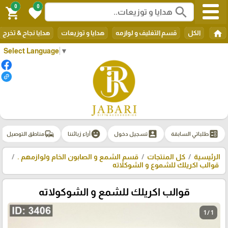
0
0
search
shopping_cart
favorite
home
الكل
قسم التغليف و لوازمه
هدايا و توزيعات
هدايا نجاح & تخرج
Select Language
▼
commute
emoji_emotions
account_box
ballot
طلباتي السابقة
تسجيل دخول
آراء زبائننا
مناطق التوصيل
الرئيسية
كل المنتجات
قسم الشمع و الصابون الخام ولوازمهم .
قوالب اكريلك للشموع و الشوكلاته
قوالب اكريلك للشمع و الشوكولاته
1 / 1