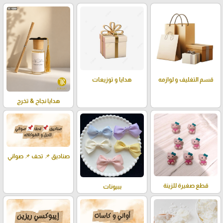
قسم التغليف و لوازمه
هدايا و توزيعات
هدايا نجاح & تخرج
صناديق 📌 تحف 📌 صواني
قطع صغيرة للزينة
ببيونات