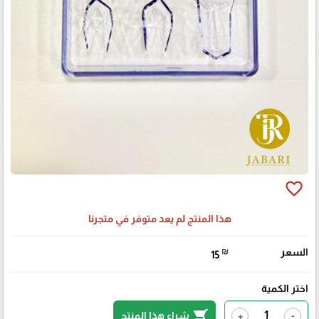
favorite_border
هذا المنتج لم يعد متوفر في متجرنا
السعر
₪
15
اختر الكمية
shopping_cart
شراء هذا المنتج
+
-