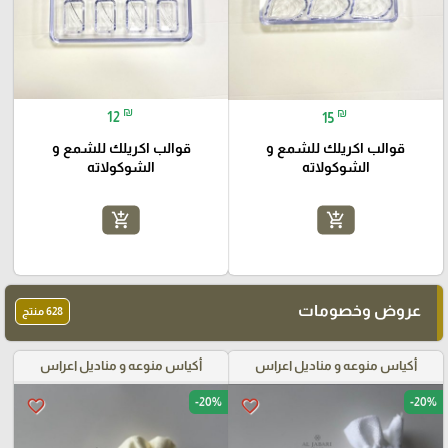
₪
₪
12
15
قوالب اكريلك للشمع و
قوالب اكريلك للشمع و
الشوكولاته
الشوكولاته
add_shopping_cart
add_shopping_cart
عروض وخصومات
628 منتج
أكياس منوعه و مناديل اعراس
أكياس منوعه و مناديل اعراس
-20%
-20%
favorite_border
favorite_border