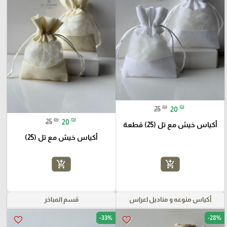
₪
₪
25
20
₪
₪
25
20
أكياس خيش مع تل (25) قطعة
أكياس خيش مع تل (25)
add_shopping_cart
add_shopping_cart
أكياس منوعه و مناديل اعراس
قسم المباخر
-33%
-28%
favorite_border
favorite_border