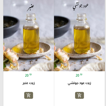
₪
₪
20
20
زيت عود جوتشي
زيت عنبر
add_shopping_cart
add_shopping_cart