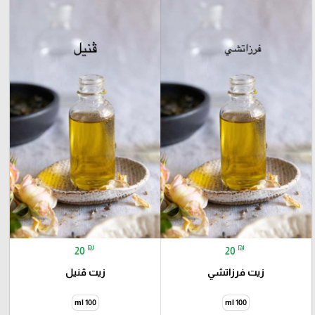
₪
₪
20
20
زيت فرزاتشي
زيت ڤنيل
100 ml
100 ml