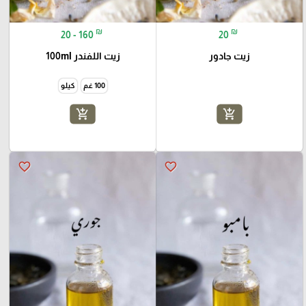
₪
₪
20 - 160
20
زيت جادور
زيت اللفندر 100ml
100 غم
كيلو
add_shopping_cart
add_shopping_cart
favorite_border
favorite_border