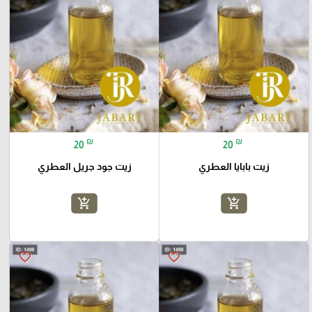
₪
₪
20
20
زيت بابايا العطري
زيت جود جريل العطري
add_shopping_cart
add_shopping_cart
favorite_border
favorite_border