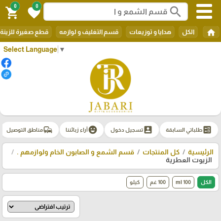
0
0
search
shopping_cart
favorite
home
الكل
هدايا و توزيعات
قسم التغليف و لوازمه
قطع صغيرة للزينة
Select Language
▼
commute
emoji_emotions
account_box
ballot
طلباتي السابقة
تسجيل دخول
آراء زبائننا
مناطق التوصيل
الرئيسية
كل المنتجات
قسم الشمع و الصابون الخام ولوازمهم .
الزيوت العطرية
الكل
100 ml
100 غم
كيلو