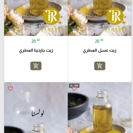
₪
₪
20
20
زيت عسل العطري
زيت جاردينا العطري
add_shopping_cart
add_shopping_cart
favorite_border
favorite_border