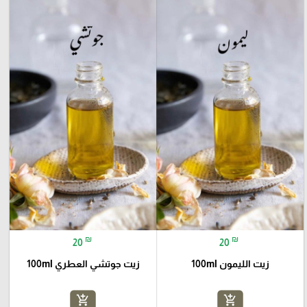
₪
₪
20
20
زيت الليمون 100ml
زيت جوتشي العطري 100ml
add_shopping_cart
add_shopping_cart