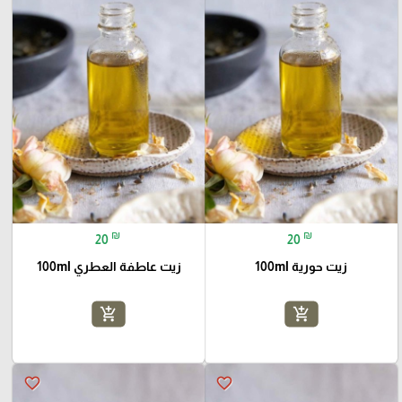
₪
₪
20
20
زيت حورية 100ml
زيت عاطفة العطري 100ml
add_shopping_cart
add_shopping_cart
favorite_border
favorite_border