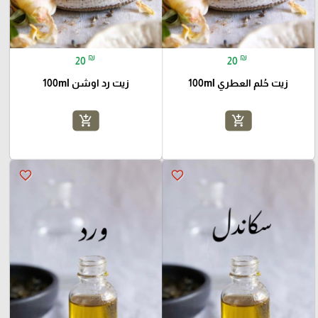
₪
₪
20
20
زيت حُلم العطري 100ml
زيت رد اوشن 100ml
add_shopping_cart
add_shopping_cart
favorite_border
favorite_border