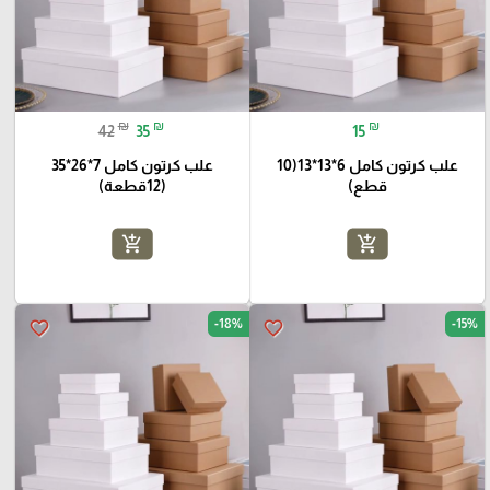
₪
₪
₪
42
35
15
علب كرتون كامل 6*13*13(10
علب كرتون كامل 7*26*35
قطع)
(12قطعة)
add_shopping_cart
add_shopping_cart
-18%
-15%
favorite_border
favorite_border