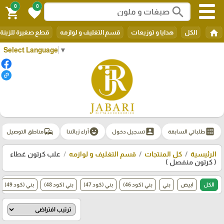
0
0
search
shopping_cart
favorite
home
الكل
هدايا و توزيعات
قسم التغليف و لوازمه
قطع صغيرة للزينة
Select Language
▼
commute
emoji_emotions
account_box
ballot
طلباتي السابقة
تسجيل دخول
آراء زبائننا
مناطق التوصيل
الرئيسية
كل المنتجات
قسم التغليف و لوازمه
علب كرتون غطاء
( كرتون منفصل )
الكل
ابيض
بني
بني (كود 46)
بني (كود 47)
بني (كود 48)
بني (كود 49)