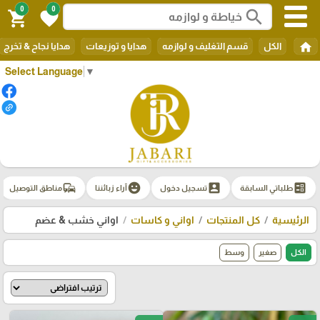
0
0
search
shopping_cart
favorite
home
الكل
قسم التغليف و لوازمه
هدايا و توزيعات
هدايا نجاح & تخرج
Select Language
▼
commute
emoji_emotions
account_box
ballot
طلباتي السابقة
تسجيل دخول
آراء زبائننا
مناطق التوصيل
الرئيسية
كل المنتجات
اواني و كاسات
اواني خشب & عضم
الكل
صغير
وسط