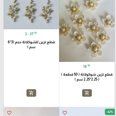
₪
2 - 37
قطع تزين للشوكلاتة حجم (3*6
سم )
₪
18
قطع تزين شوكولاتة ( 50 قطعة )
( 2.25*2.25 سم )
add_shopping_cart
add_shopping_cart
-42%
favorite_border
favorite_border