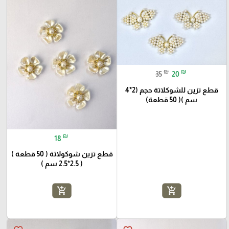
₪
₪
35
20
قطع تزين للشوكلاتة حجم (2*4
سم )( 50 قطعة)
₪
18
قطع تزين شوكولاتة ( 50 قطعة )
( 2.5*2.5 سم )
add_shopping_cart
add_shopping_cart