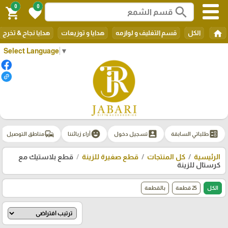
0
0
search
shopping_cart
favorite
home
الكل
قسم التغليف و لوازمه
هدايا و توزيعات
هدايا نجاح & تخرج
Select Language
▼
commute
emoji_emotions
account_box
ballot
طلباتي السابقة
تسجيل دخول
آراء زبائننا
مناطق التوصيل
الرئيسية
كل المنتجات
قطع صغيرة للزينة
قطع بلاستيك مع
كرستال للزينة
الكل
25 قطعة
بالقطعة