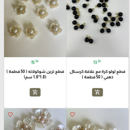
₪
₪
15
13
قطع لولو كرة مع علاقة كرستال
قطع تزين شوكولاته ( 50 قطعة )
ذهبي ( 50 قطعة )
(1.8*1.8 سم)
add_shopping_cart
add_shopping_cart
favorite_border
favorite_border