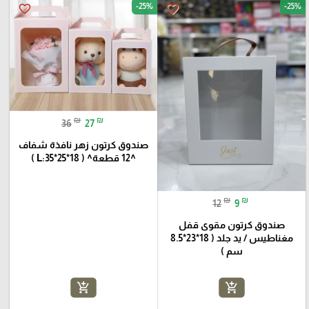
-25%
-25%
favorite_border
favorite_border
₪
₪
36
27
صندوق كرتون زهر نافذة شفاف
^12 قطعة^ ( L:35*25*18 )
₪
₪
12
9
صندوق كرتون مقوى قفل
مغناطيس / يد جلد ( 18*23*8.5
سم )
add_shopping_cart
add_shopping_cart