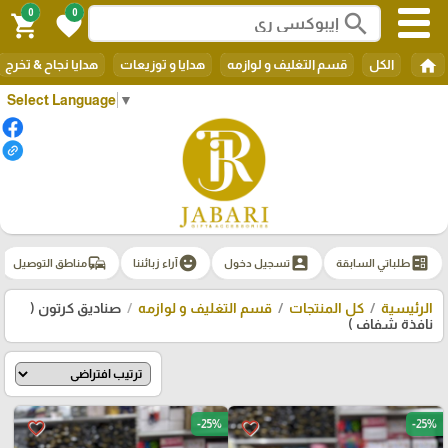
0
0
search
shopping_cart
favorite
home
الكل
قسم التغليف و لوازمه
هدايا و توزيعات
هدايا نجاح & تخرج
Select Language
▼
commute
emoji_emotions
account_box
ballot
طلباتي السابقة
تسجيل دخول
آراء زبائننا
مناطق التوصيل
الرئيسية
كل المنتجات
قسم التغليف و لوازمه
صناديق كرتون (
نافذة شفاف )
-25%
-25%
favorite_border
favorite_border