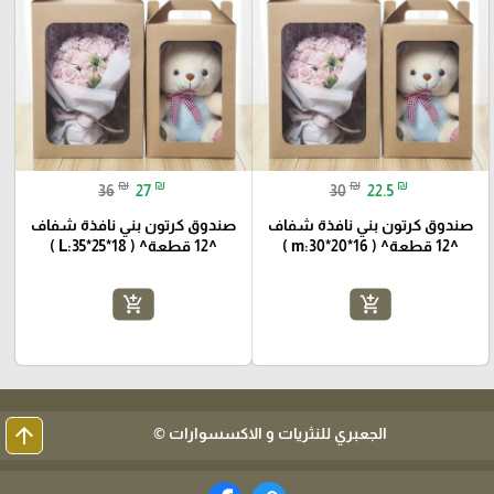
₪
₪
₪
₪
36
27
30
22.5
صندوق كرتون بني نافذة شفاف
صندوق كرتون بني نافذة شفاف
^12 قطعة^ ( m:30*20*16 )
^12 قطعة^ ( L:35*25*18 )
add_shopping_cart
add_shopping_cart
arrow_upward
الجعبري للنثريات و الاكسسوارات ©