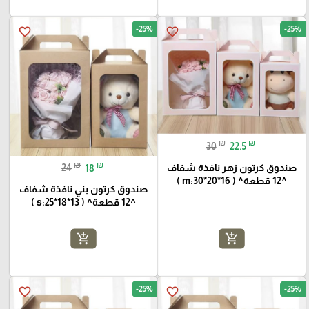
-25%
-25%
favorite_border
favorite_border
₪
₪
30
22.5
₪
₪
صندوق كرتون زهر نافذة شفاف
24
18
^12 قطعة^ ( m:30*20*16 )
صندوق كرتون بني نافذة شفاف
^12 قطعة^ ( s:25*18*13 )
add_shopping_cart
add_shopping_cart
-25%
-25%
favorite_border
favorite_border