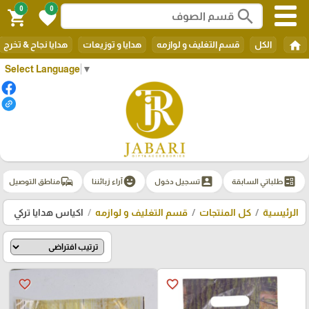
0
0
search
shopping_cart
favorite
home
الكل
قسم التغليف و لوازمه
هدايا و توزيعات
هدايا نجاح & تخرج
Select Language
▼
commute
emoji_emotions
account_box
ballot
طلباتي السابقة
تسجيل دخول
آراء زبائننا
مناطق التوصيل
الرئيسية
كل المنتجات
قسم التغليف و لوازمه
اكياس هدايا تركي
favorite_border
favorite_border