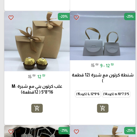
-20%
-25%
favorite_border
favorite_border
₪
₪
15
9 - 12
شنطة كرتون مع شبرة (12 قطعة
₪
₪
15
12
)
علب كرتون بني مع شبرة M:
5*8*16 ( 12قطعة)
s:10*7.5*5 (كود14)
L:12*9*6 (كود15)
add_shopping_cart
add_shopping_cart
-25%
-25%
favorite_border
favorite_border