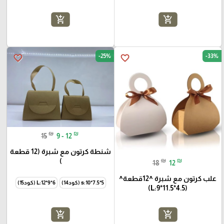
add_shopping_cart
add_shopping_cart
-25%
-33%
favorite_border
favorite_border
₪
₪
15
9 - 12
شنطة كرتون مع شبرة (12 قطعة
)
₪
₪
18
12
علب كرتون مع شبرة ^12قطعة^
s:10*7.5*5 (كود14)
L:12*9*6 (كود15)
(L:9*11.5*4.5)
add_shopping_cart
add_shopping_cart