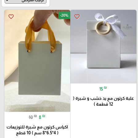
-20%
favorite_border
favorite_border
₪
15
علبة كرتون مع يد خشب و شبرة (
12 قطعة )
₪
₪
10
8
اكياس كرتون مع شبرة للتوزيعات
( 4*6.5*8 سم ) 10 قطع