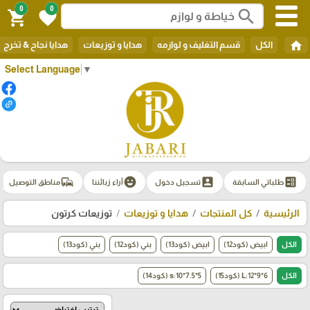
0
0
search
shopping_cart
favorite
home
الكل
قسم التغليف و لوازمه
هدايا و توزيعات
هدايا نجاح & تخرج
Select Language
▼
commute
emoji_emotions
account_box
ballot
طلباتي السابقة
تسجيل دخول
آراء زبائننا
مناطق التوصيل
الرئيسية
كل المنتجات
هدايا و توزيعات
توزيعات كرتون
الكل
ابيض (كود12)
ابيض (كود13)
بني (كود12)
بني (كود13)
الكل
L:12*9*6 (كود15)
s:10*7.5*5 (كود14)