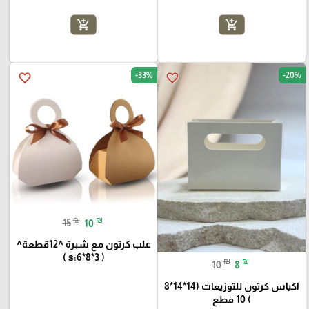
add_shopping_cart
add_shopping_cart
-33%
-20%
favorite_border
favorite_border
₪
₪
15
10
علب كرتون مع شبرة ^12قطعة^
( s:6*8*3 )
₪
₪
10
8
اكياس كرتون للتوزيعات (14*14*8
) 10 قطع