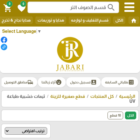
0
0
search
shopping_cart
favorite
home
الكل
قسم التغليف و لوازمه
هدايا و توزيعات
هدايا نجاح & تخرج
Select Language
▼
commute
emoji_emotions
account_box
ballot
طلباتي السابقة
تسجيل دخول
آراء زبائننا
مناطق التوصيل
الرئيسية
كل المنتجات
قطع صغيرة للزينة
ثيمات خشبية طباعة
UV
الكل
10 قطع