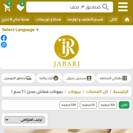
0
0
search
shopping_cart
favorite
home
الكل
قسم التغليف و لوازمه
هدايا و توزيعات
هدايا نجاح & تخرج
Select Language
▼
commute
emoji_emotions
account_box
ballot
طلباتي السابقة
تسجيل دخول
آراء زبائننا
مناطق التوصيل
الرئيسية
كل المنتجات
ببيونات
ببيونات قماش محزز ( 1 سم )
الكل
100 قطعة
50 قطعة
500 قطعة