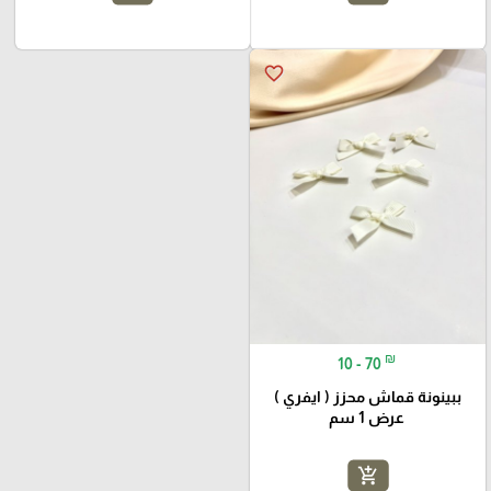
favorite_border
₪
10 - 70
ببينونة قماش محزز ( ايفري )
عرض 1 سم
add_shopping_cart