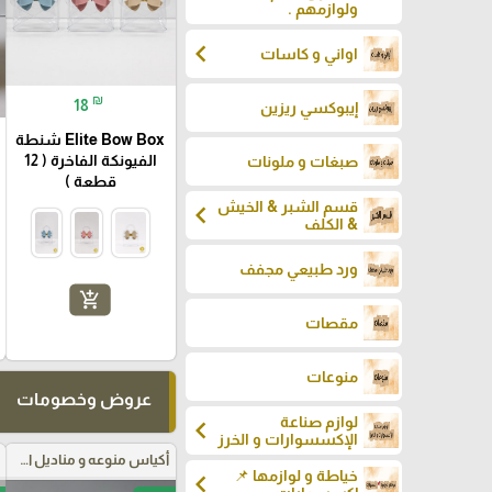
ولوازمهم .
chevron_left
اواني و كاسات
₪
18
إيبوكسي ريزين
Elite Bow Box شنطة
الفيونكة الفاخرة ( 12
صبغات و ملونات
قطعة )
قسم الشبر & الخيش
chevron_left
& الكلف
ورد طبيعي مجفف
add_shopping_cart
مقصات
منوعات
عروض وخصومات
لوازم صناعة
chevron_left
الإكسسوارات و الخرز
أكياس منوعه و مناديل اعراس
خياطة و لوازمها 📌
chevron_left