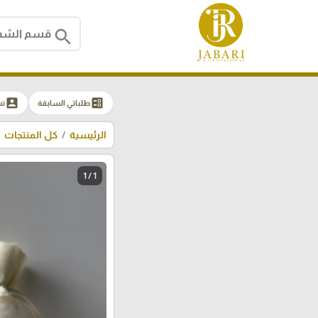
search
account_box
ballot
طلباتي السابقة
ت
الرئيسية
كل المنتجات
1 / 1