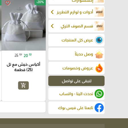
إكسسوارات
-20%
favorite_border
chevron_left
أدوات و لوازم التطريز
chevron_left
قسم الصوف التركي
عرض كل المنتجات
وصل حديثاً
₪
₪
25
20
أكياس خيش مع تل
عروض وخصومات
(25) قطعة
لنبقى على تواصل
add_shopping_cart
تحدث الينا - واتساب
تابعنا على فيس بوك