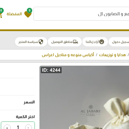
0
0
g_cart
favorite
المفضلة
security
commute
emoji_emotions
سجيل دخول
آراء زبائننا
مناطق التوصيل
سياسة المتجر
هدايا و توزيعات
أكياس منوعه و مناديل اعراس
السعر
اختر الكمية
+
-