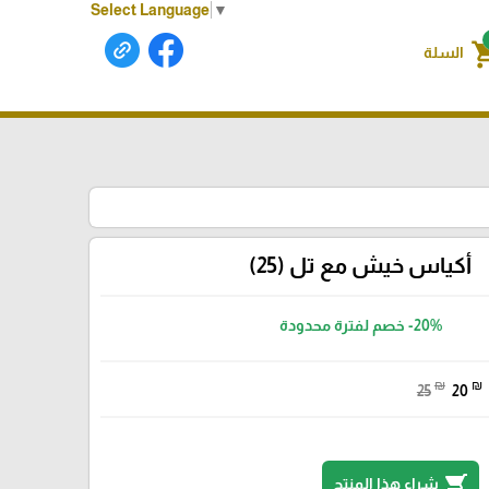
Select Language
▼
shoppin
السلة
أكياس خيش مع تل (25)
-20%
خصم لفترة محدودة
₪
₪
25
20
shopping_cart
شراء هذا المنتج