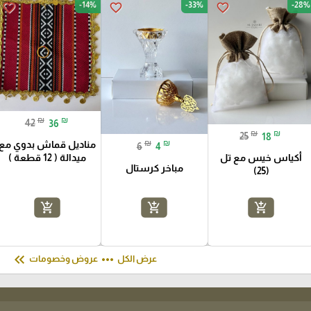
-14%
-33%
-28%
favorite_border
favorite_border
favorite_border
₪
₪
42
36
₪
₪
25
18
₪
₪
مناديل قماش بدوي مع
6
4
أكياس خيس مع تل
ميدالة ( 12 قطعة )
مباخر كرستال
(25)
add_shopping_cart
add_shopping_cart
add_shopping_cart
keyboard_double_arrow_left
more_horiz
عرض الكل
عروض وخصومات