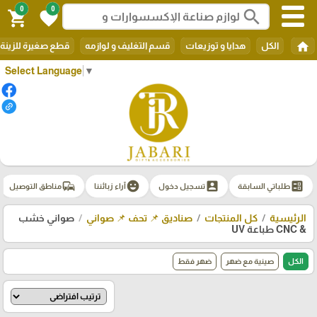
0
0
search
shopping_cart
favorite
home
الكل
هدايا و توزيعات
قسم التغليف و لوازمه
قطع صغيرة للزينة
Select Language
▼
commute
emoji_emotions
account_box
ballot
طلباتي السابقة
تسجيل دخول
آراء زبائننا
مناطق التوصيل
الرئيسية
كل المنتجات
صناديق 📌 تحف 📌 صواني
صواني خشب
& CNC طباعة UV
الكل
صينية مع ضهر
ضهر فقط