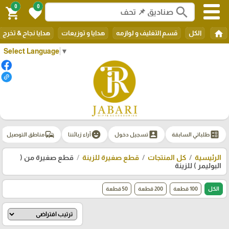
0
0
search
shopping_cart
favorite
home
الكل
قسم التغليف و لوازمه
هدايا و توزيعات
هدايا نجاح & تخرج
Select Language
▼
commute
emoji_emotions
account_box
ballot
طلباتي السابقة
تسجيل دخول
آراء زبائننا
مناطق التوصيل
الرئيسية
كل المنتجات
قطع صغيرة للزينة
قطع صغيرة من (
البوليمر ) للزينة
الكل
100 قطعة
200 قطعة
50 قطعة