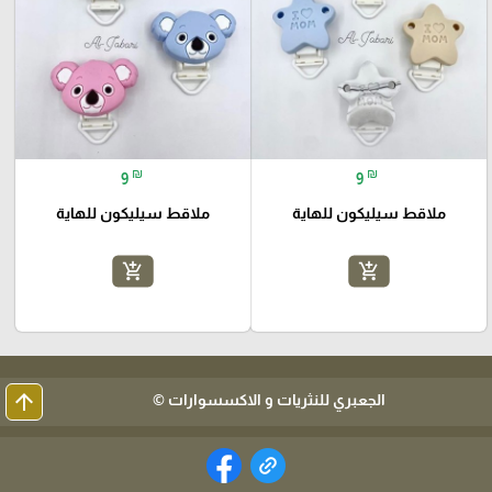
₪
₪
9
9
ملاقط سيليكون للهاية
ملاقط سيليكون للهاية
add_shopping_cart
add_shopping_cart
arrow_upward
الجعبري للنثريات و الاكسسوارات ©