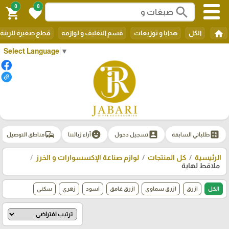
0
0
search
shopping_cart
favorite
home
الكل
هدايا و توزيعات
قسم التغليف و لوازمه
قطع صغيرة للزينة
Select Language
▼
commute
emoji_emotions
account_box
ballot
طلباتي السابقة
تسجيل دخول
آراء زبائننا
مناطق التوصيل
الرئيسية
كل المنتجات
لوازم صناعة الإكسسوارات و الخرز
ملاقط لهاية
الكل
ازرق
ازرق سماوي
ازرق غامق
اسود
زهري
سكني