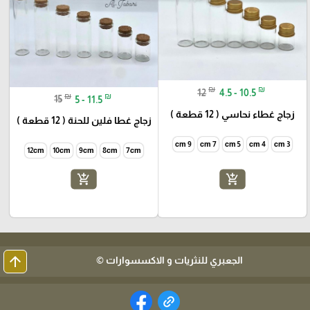
₪
₪
12
4.5 - 10.5
₪
₪
15
5 - 11.5
زجاج غطاء نحاسي ( 12 قطعة )
زجاج غطا فلين للحنة ( 12 قطعة )
9 cm
7 cm
5 cm
4 cm
3 cm
12cm
10cm
9cm
8cm
7cm
add_shopping_cart
add_shopping_cart
arrow_upward
الجعبري للنثريات و الاكسسوارات ©