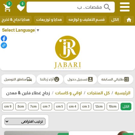
0
0
search
shopping_cart
favorite
home
الكل
قسم التغليف و لوازمه
هدايا و توزيعات
هدايا نجاح & تخرج
Select Language
▼
commute
emoji_emotions
account_box
ballot
طلباتي السابقة
تسجيل دخول
آراء زبائننا
مناطق التوصيل
الرئيسية
كل المنتجات
اواني و كاسات
زجاج غطاء فلين & معدن
الكل
10cm
12cm
3 cm
4 cm
5 cm
7 cm
7cm
8cm
9 cm