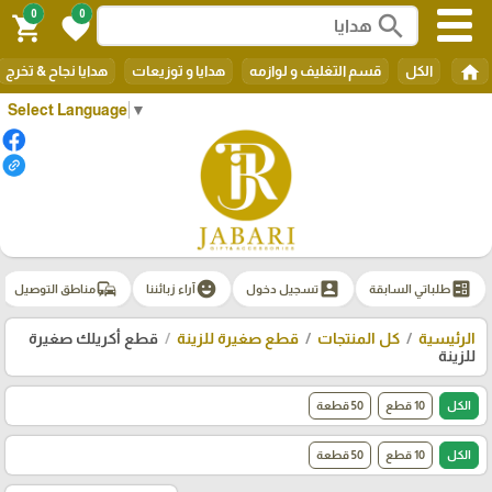
0
0
search
shopping_cart
favorite
home
الكل
قسم التغليف و لوازمه
هدايا و توزيعات
هدايا نجاح & تخرج
Select Language
▼
commute
emoji_emotions
account_box
ballot
طلباتي السابقة
تسجيل دخول
آراء زبائننا
مناطق التوصيل
الرئيسية
كل المنتجات
قطع صغيرة للزينة
قطع أكريلك صغيرة
للزينة
الكل
10 قطع
50 قطعة
الكل
10 قطع
50 قطعة