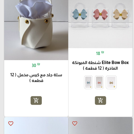
₪
18
Elite Bow Box شنطة الفيونكة
₪
30
الفاخرة ( 12 قطعة )
سلة جلد مع كيس مخمل ( 12
قطعه )
add_shopping_cart
add_shopping_cart
favorite_border
favorite_border