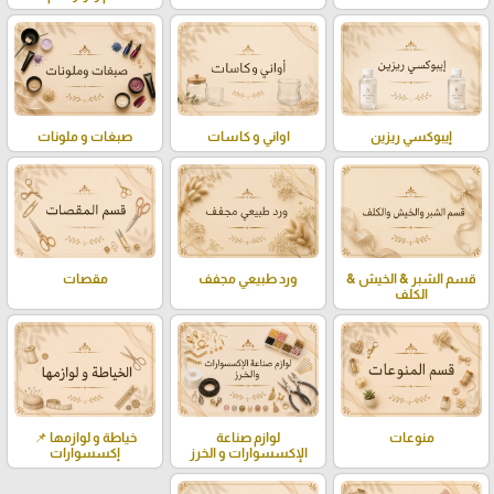
إيبوكسي ريزين
اواني و كاسات
صبغات و ملونات
قسم الشبر & الخيش &
ورد طبيعي مجفف
مقصات
الكلف
منوعات
لوازم صناعة
خياطة و لوازمها 📌
الإكسسوارات و الخرز
إكسسوارات