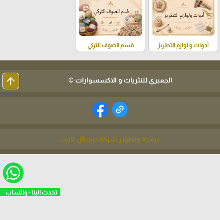
أدوات و لوازم التطريز
قسم الصوف التركي
arrow_upward
الجعبري للنثريات و الاكسسوارات ©
برمجة وتطوير شركة ديجيتال لايف
تحدث الينا - واتساب