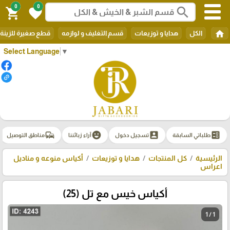
0
0
search
shopping_cart
favorite
home
الكل
هدايا و توزيعات
قسم التغليف و لوازمه
قطع صغيرة للزينة
Select Language
▼
commute
emoji_emotions
account_box
ballot
طلباتي السابقة
تسجيل دخول
آراء زبائننا
مناطق التوصيل
الرئيسية
كل المنتجات
هدايا و توزيعات
أكياس منوعه و مناديل
اعراس
أكياس خيس مع تل (25)
1 / 1