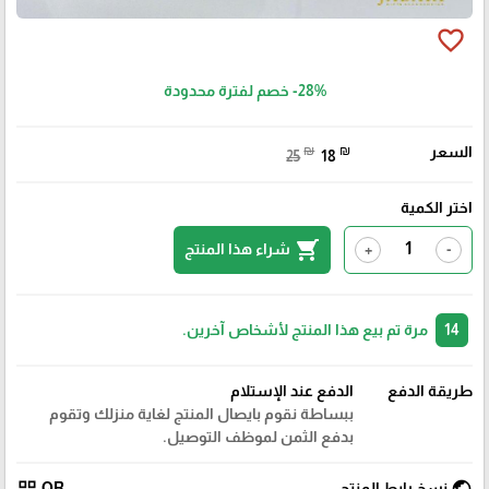
favorite_border
-28%
خصم لفترة محدودة
السعر
₪
₪
25
18
اختر الكمية
shopping_cart
شراء هذا المنتج
+
-
14
مرة تم بيع هذا المنتج لأشخاص آخرين.
طريقة الدفع
الدفع عند الإستلام
ببساطة نقوم بايصال المنتج لغاية منزلك وتقوم
بدفع الثمن لموظف التوصيل.
نسخ رابط المنتج
QR