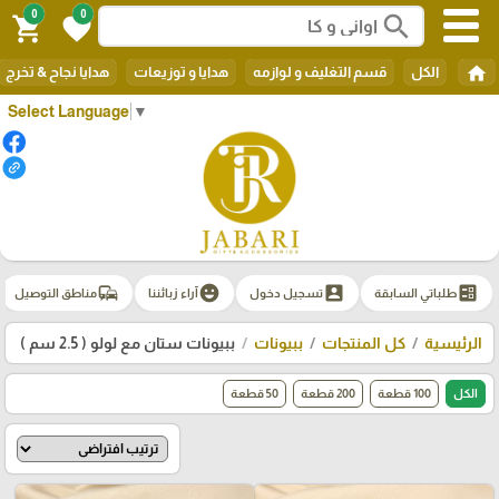
0
0
search
shopping_cart
favorite
home
الكل
قسم التغليف و لوازمه
هدايا و توزيعات
هدايا نجاح & تخرج
Select Language
▼
commute
emoji_emotions
account_box
ballot
طلباتي السابقة
تسجيل دخول
آراء زبائننا
مناطق التوصيل
الرئيسية
كل المنتجات
ببيونات
ببيونات ستان مع لولو ( 2.5 سم )
الكل
100 قطعة
200 قطعة
50 قطعة