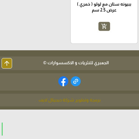
ببيونه ستان مع لولو ( خمري )
عرض 2.5 سم
add_shopping_cart
arrow_upward
الجعبري للنثريات و الاكسسوارات ©
برمجة وتطوير شركة ديجيتال لايف