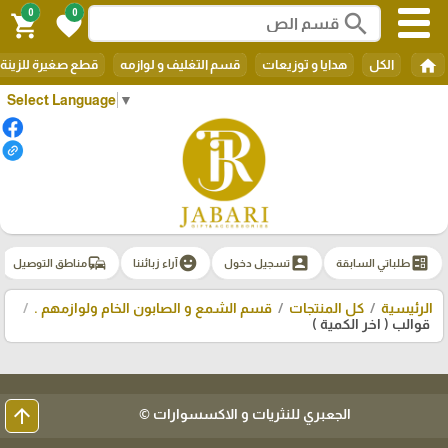
0
0
search
shopping_cart
favorite
home
الكل
هدايا و توزيعات
قسم التغليف و لوازمه
قطع صغيرة للزينة
Select Language
▼
commute
emoji_emotions
account_box
ballot
طلباتي السابقة
تسجيل دخول
آراء زبائننا
مناطق التوصيل
الرئيسية
كل المنتجات
قسم الشمع و الصابون الخام ولوازمهم .
قوالب ( اخر الكمية )
arrow_upward
الجعبري للنثريات و الاكسسوارات ©