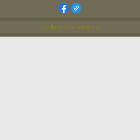
برمجة وتطوير شركة ديجيتال لايف