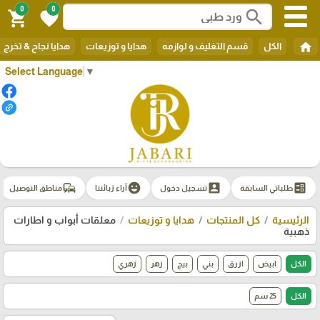
0
0
search
shopping_cart
favorite
home
الكل
قسم التغليف و لوازمه
هدايا و توزيعات
هدايا نجاح & تخرج
Select Language
▼
commute
emoji_emotions
account_box
ballot
طلباتي السابقة
تسجيل دخول
آراء زبائننا
مناطق التوصيل
الرئيسية
كل المنتجات
هدايا و توزيعات
معلقات أبواب و اطارات
ذهبية
الكل
ابيض
ازرق
بني
بيج
زهر
زهري
الكل
25 سم