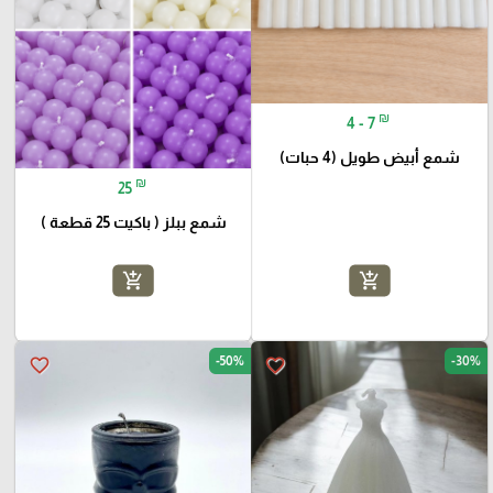
₪
4 - 7
شمع أبيض طويل (4 حبات)
₪
25
شمع ببلز ( باكيت 25 قطعة )
add_shopping_cart
add_shopping_cart
-50%
-30%
favorite_border
favorite_border