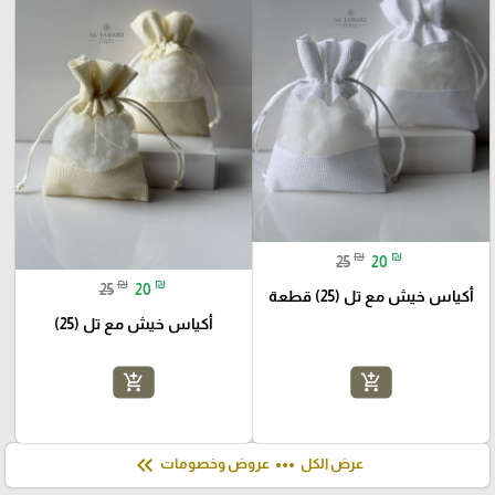
₪
₪
25
20
₪
₪
25
20
أكياس خيش مع تل (25) قطعة
أكياس خيش مع تل (25)
add_shopping_cart
add_shopping_cart
keyboard_double_arrow_left
more_horiz
عرض الكل
عروض وخصومات