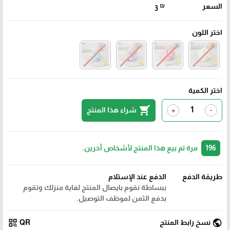
السعر
₪
3
اختر اللون
اختر الكمية
shopping_cart
شراء هذا المنتج
+
-
196
مرة تم بيع هذا المنتج لأشخاص آخرين.
طريقة الدفع
الدفع عند الإستلام
ببساطة نقوم بايصال المنتج لغاية منزلك وتقوم
بدفع الثمن لموظف التوصيل.
qr_code
public
نسخ رابط المنتج
QR