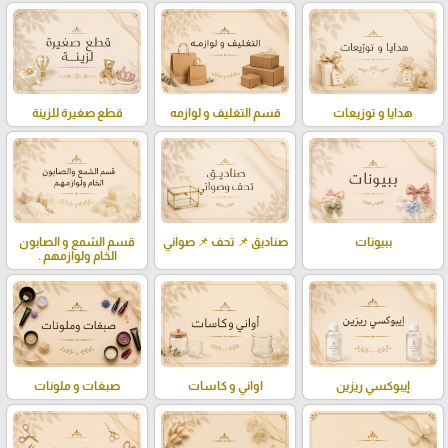
هدايا و توزيعات
قسم التغليف و لوازمه
قطع صغيرة للزينة
ببيونات
صناديق 📌 تحف 📌 صواني
قسم الشمع و الصابون
الخام ولوازمهم .
إيبوكسي ريزين
اواني و كاسات
صبغات و ملونات