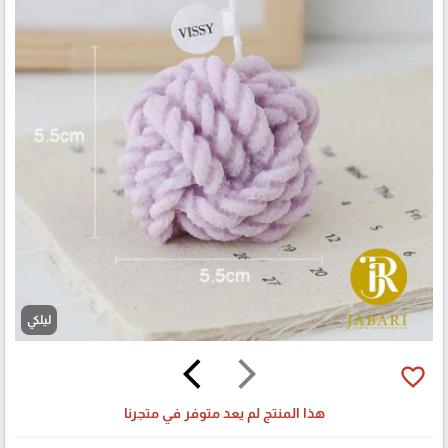
ليلكي
arrow_back_ios
arrow_forward_ios
favorite_border
هذا المنتج لم يعد متوفر في متجرنا