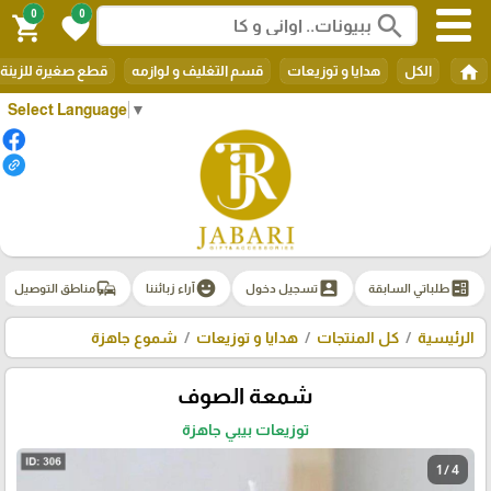
0
0
search
shopping_cart
favorite
home
الكل
هدايا و توزيعات
قسم التغليف و لوازمه
قطع صغيرة للزينة
Select Language
▼
commute
emoji_emotions
account_box
ballot
طلباتي السابقة
تسجيل دخول
آراء زبائننا
مناطق التوصيل
الرئيسية
كل المنتجات
هدايا و توزيعات
شموع جاهزة
شمعة الصوف
توزيعات بيبي جاهزة
1 / 4