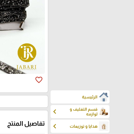
favorite_border
الرئيسية
قسم التغليف و
chevron_left
لوازمه
تفاصيل المنتج
chevron_left
هدايا و توزيعات