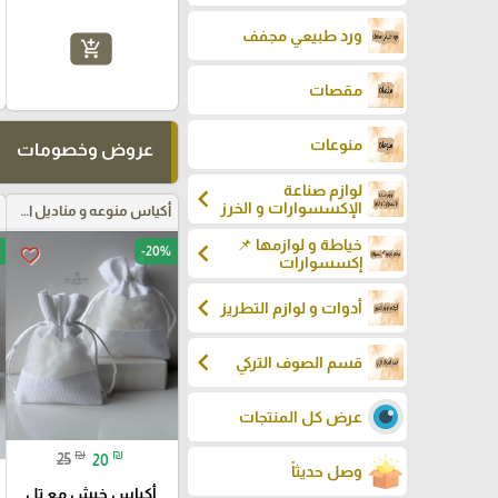
ورد طبيعي مجفف
add_shopping_cart
مقصات
منوعات
عروض وخصومات
لوازم صناعة
chevron_left
الإكسسوارات و الخرز
أكياس منوعه و مناديل اعراس
خياطة و لوازمها 📌
chevron_left
-20%
favorite_border
إكسسوارات
chevron_left
أدوات و لوازم التطريز
chevron_left
قسم الصوف التركي
عرض كل المنتجات
₪
₪
25
20
وصل حديثاً
أكياس خيش مع تل