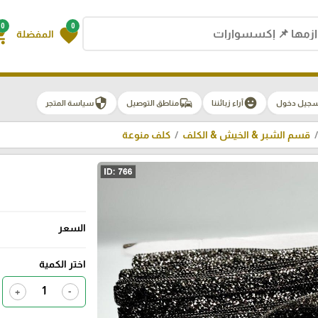
0
0
g_cart
favorite
المفضلة
security
commute
emoji_emotions
سجيل دخول
آراء زبائننا
مناطق التوصيل
سياسة المتجر
قسم الشبر & الخيش & الكلف
كلف منوعة
السعر
اختر الكمية
+
-