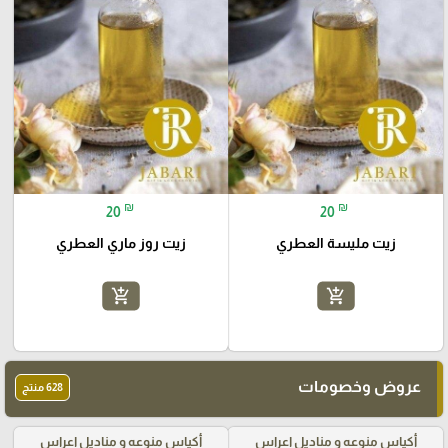
₪
₪
20
20
زيت مليسة العطري
زيت روز ماري العطري
add_shopping_cart
add_shopping_cart
عروض وخصومات
628 منتج
أكياس منوعه و مناديل اعراس
أكياس منوعه و مناديل اعراس