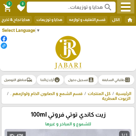
0
0
search
shopping_cart
favorite
home
الكل
قسم التغليف و لوازمه
هدايا و توزيعات
هدايا نجاح & تخرج
Select Language
▼
commute
emoji_emotions
account_box
ballot
طلباتي السابقة
تسجيل دخول
آراء زبائننا
مناطق التوصيل
الرئيسية
كل المنتجات
قسم الشمع و الصابون الخام ولوازمهم .
الزيوت العطرية
زيت كاندي توتي فروتي 100ml
للشموع و المباخر و غيرها
1 / 1