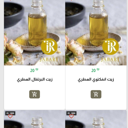
₪
₪
20
20
زيت انفكتوي العطري
زيت البرتقال العطري
add_shopping_cart
add_shopping_cart
favorite_border
favorite_border