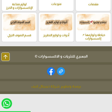
منوعات
لوازم صناعة
مقصات
الإكسسوارات و الخرز
خياطة و لوازمها 📌
أدوات و لوازم التطريز
قسم الصوف التركي
إكسسوارات
arrow_upward
الجعبري للنثريات و الاكسسوارات ©
برمجة وتطوير شركة ديجيتال لايف