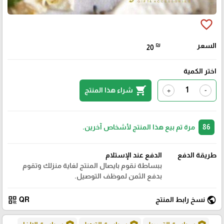
favorite_border
السعر
₪
20
اختر الكمية
shopping_cart
شراء هذا المنتج
+
-
86
مرة تم بيع هذا المنتج لأشخاص آخرين.
طريقة الدفع
الدفع عند الإستلام
ببساطة نقوم بايصال المنتج لغاية منزلك وتقوم
بدفع الثمن لموظف التوصيل.
qr_code
public
نسخ رابط المنتج
QR