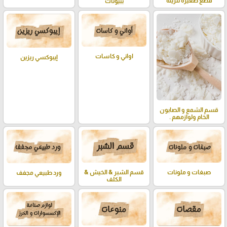
قطع صغيرة للزينة
ببيونات
اواني و كاسات
إيبوكسي ريزين
قسم الشمع و الصابون
الخام ولوازمهم .
صبغات و ملونات
قسم الشبر & الخيش &
ورد طبيعي مجفف
الكلف