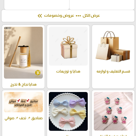
keyboard_double_arrow_left
more_horiz
عرض الكل
عروض وخصومات
قسم التغليف و لوازمه
هدايا و توزيعات
هدايا نجاح & تخرج
صناديق 📌 تحف 📌 صواني