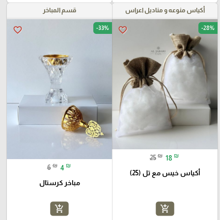
أكياس منوعه و مناديل اعراس
قسم المباخر
-33%
-28%
favorite_border
favorite_border
₪
₪
25
18
₪
₪
6
4
أكياس خيس مع تل (25)
مباخر كرستال
add_shopping_cart
add_shopping_cart