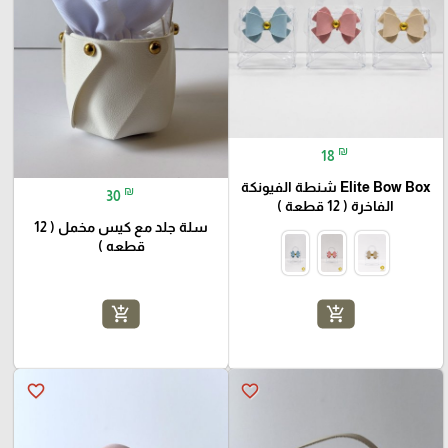
₪
18
Elite Bow Box شنطة الفيونكة
₪
30
الفاخرة ( 12 قطعة )
سلة جلد مع كيس مخمل ( 12
قطعه )
add_shopping_cart
add_shopping_cart
favorite_border
favorite_border