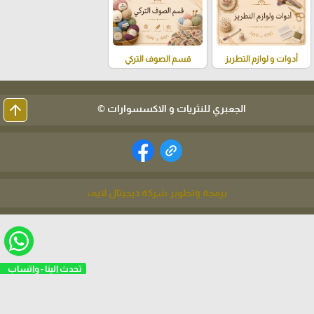
أدوات و لوازم التطريز
قسم الصوف التركي
arrow_upward
الجعبري للنثريات و الاكسسوارات ©
برمجة وتطوير شركة ديجيتال لايف
تحدث الينا - واتساب