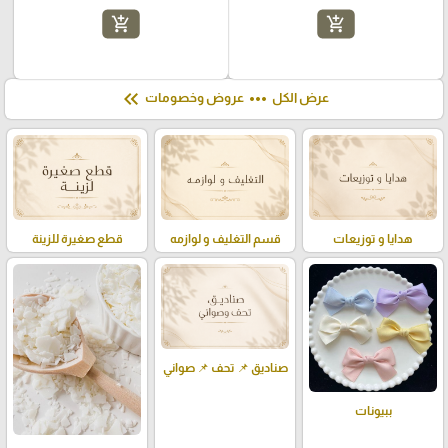
add_shopping_cart
add_shopping_cart
keyboard_double_arrow_left
more_horiz
عرض الكل
عروض وخصومات
هدايا و توزيعات
قسم التغليف و لوازمه
قطع صغيرة للزينة
صناديق 📌 تحف 📌 صواني
ببيونات