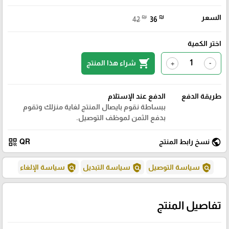
السعر
₪
₪
42
36
اختر الكمية
shopping_cart
شراء هذا المنتج
+
-
طريقة الدفع
الدفع عند الإستلام
ببساطة نقوم بايصال المنتج لغاية منزلك وتقوم
بدفع الثمن لموظف التوصيل.
qr_code
public
نسخ رابط المنتج
QR
policy
policy
policy
سياسة التوصيل
سياسة التبديل
سياسة الإلغاء
تفاصيل المنتج