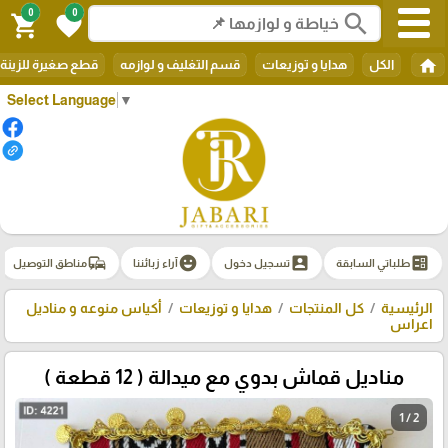
0
0
search
shopping_cart
favorite
home
الكل
هدايا و توزيعات
قسم التغليف و لوازمه
قطع صغيرة للزينة
Select Language
▼
commute
emoji_emotions
account_box
ballot
طلباتي السابقة
تسجيل دخول
آراء زبائننا
مناطق التوصيل
الرئيسية
كل المنتجات
هدايا و توزيعات
أكياس منوعه و مناديل
اعراس
مناديل قماش بدوي مع ميدالة ( 12 قطعة )
1 / 2