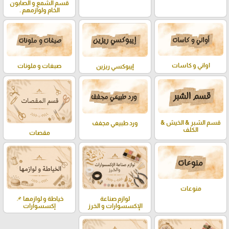
قسم الشمع و الصابون
الخام ولوازمهم .
اواني و كاسات
صبغات و ملونات
إيبوكسي ريزين
قسم الشبر & الخيش &
ورد طبيعي مجفف
الكلف
مقصات
منوعات
لوازم صناعة
خياطة و لوازمها 📌
الإكسسوارات و الخرز
إكسسوارات