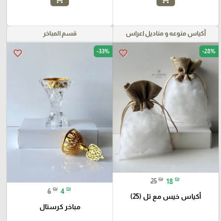
أكياس منوعه و مناديل اعراس
قسم المباخر
-33%
-28%
favorite_border
favorite_border
₪
₪
25
18
₪
₪
6
4
أكياس خيس مع تل (25)
مباخر كرستال