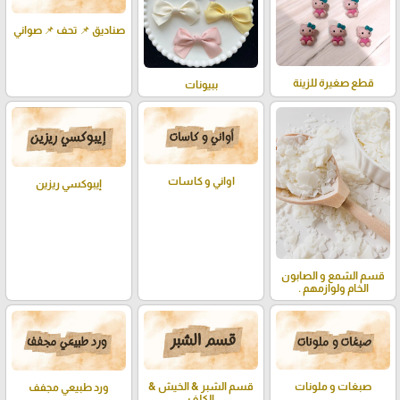
صناديق 📌 تحف 📌 صواني
قطع صغيرة للزينة
ببيونات
اواني و كاسات
إيبوكسي ريزين
قسم الشمع و الصابون
الخام ولوازمهم .
صبغات و ملونات
قسم الشبر & الخيش &
ورد طبيعي مجفف
الكلف