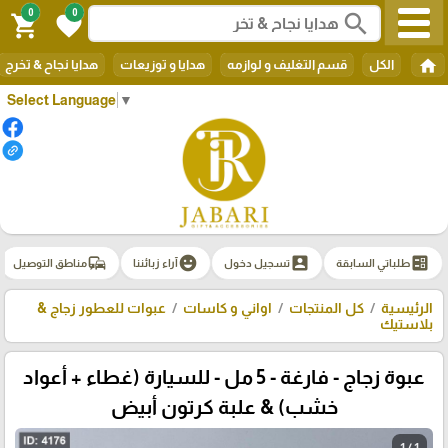
0
0
search
shopping_cart
favorite
home
الكل
قسم التغليف و لوازمه
هدايا و توزيعات
هدايا نجاح & تخرج
Select Language
▼
commute
emoji_emotions
account_box
ballot
طلباتي السابقة
تسجيل دخول
آراء زبائننا
مناطق التوصيل
الرئيسية
كل المنتجات
اواني و كاسات
عبوات للعطور زجاج &
بلاستيك
عبوة زجاج - فارغة - 5 مل - للسيارة (غطاء + أعواد
خشب) & علبة كرتون أبيض
1 / 1