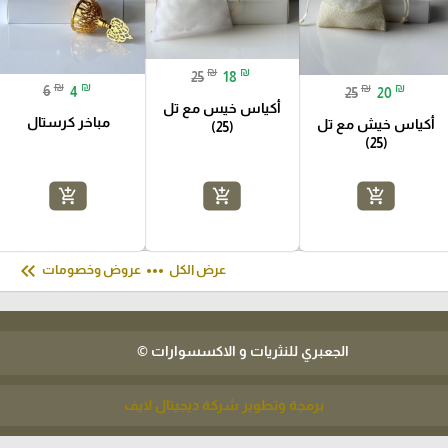
₪
₪
25
18
₪
₪
₪
₪
6
4
25
20
أكياس خيس مع تل
مباخر كرستال
أكياس خيش مع تل
(25)
(25)
add_shopping_cart
add_shopping_cart
add_shopping_cart
keyboard_double_arrow_left
more_horiz
عرض الكل
عروض وخصومات
الجعبري للنثريات و الاكسسوارات ©
برمجة وتطوير شركة ديجيتال لايف