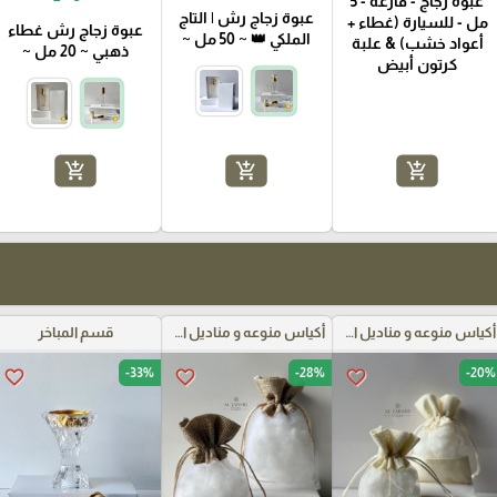
عبوة زجاج - فارغة - 5
عبوة زجاج رش | التاج
مل - للسيارة (غطاء +
عبوة زجاج رش غطاء
الملكي 👑 ~ 50 مل ~
أعواد خشب) & علبة
ذهبي ~ 20 مل ~
كرتون أبيض
add_shopping_cart
add_shopping_cart
add_shopping_cart
أكياس منوعه و مناديل اعراس
أكياس منوعه و مناديل اعراس
قسم المباخر
-33%
-28%
-20%
favorite_border
favorite_border
favorite_border