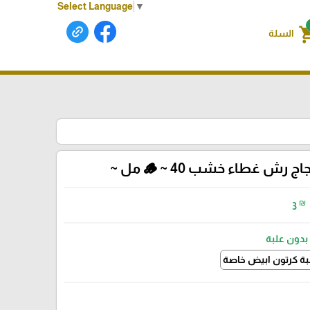
Select Language
▼
shoppin
السلة
ج رش غطاء خشب 🪵 ~ 40 مل ~
₪
3
بدون علبة
بة كرتون ابيض خاصة