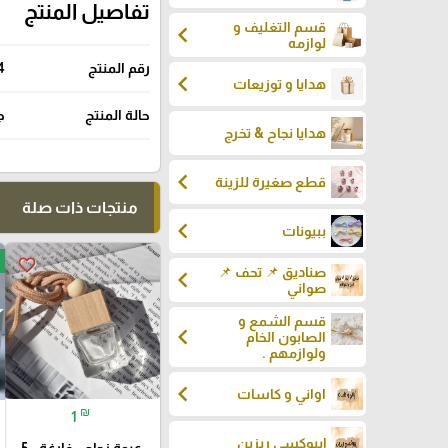
تفاصيل المنتج
قسم التغليف و
chevron_left
لوازمه
رقم المنتج
4
chevron_left
هدايا و توزيعات
حالة المنتج
ج
هدايا نجاح & تخرج
chevron_left
قطع صغيرة للزينة
منتجات ذات صلة
chevron_left
ببيونات
favorite_border
صناديق 📌 تحف 📌
chevron_left
صواني
قسم الشمع و
chevron_left
الصابون الخام
ولوازمهم .
chevron_left
اواني و كاسات
₪
1
إيبوكسي ريزين
عبوة زجاج - فارغة - 5