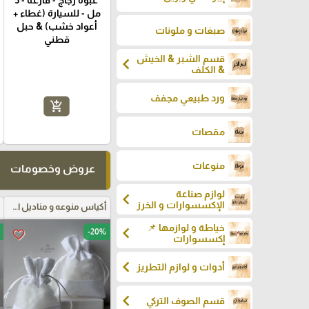
مل - للسيارة (غطاء +
أعواد خشب) & حبل
صبغات و ملونات
قطني
قسم الشبر & الخيش
chevron_left
& الكلف
ورد طبيعي مجفف
add_shopping_cart
مقصات
منوعات
عروض وخصومات
لوازم صناعة
chevron_left
الإكسسوارات و الخرز
أكياس منوعه و مناديل اعراس
خياطة و لوازمها 📌
chevron_left
-20%
favorite_border
إكسسوارات
chevron_left
أدوات و لوازم التطريز
chevron_left
قسم الصوف التركي