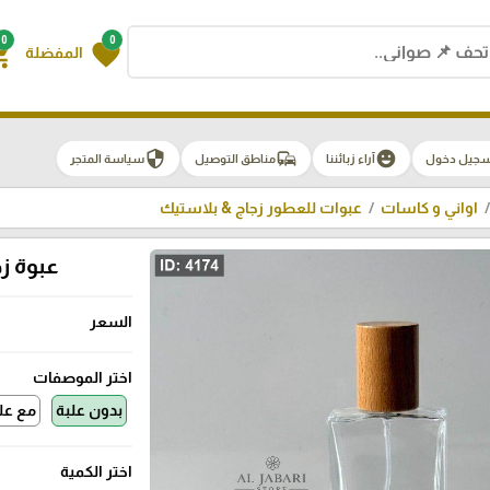
0
0
g_cart
favorite
المفضلة
security
commute
emoji_emotions
سجيل دخول
آراء زبائننا
مناطق التوصيل
سياسة المتجر
اواني و كاسات
عبوات للعطور زجاج & بلاستيك
عبوة زجا
السعر
اختر الموصفات
بدون علبة
مع عل
اختر الكمية