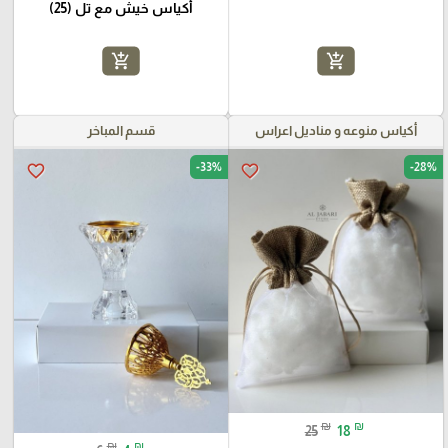
أكياس خيش مع تل (25)
add_shopping_cart
add_shopping_cart
أكياس منوعه و مناديل اعراس
قسم المباخر
-33%
-28%
favorite_border
favorite_border
₪
₪
25
18
₪
₪