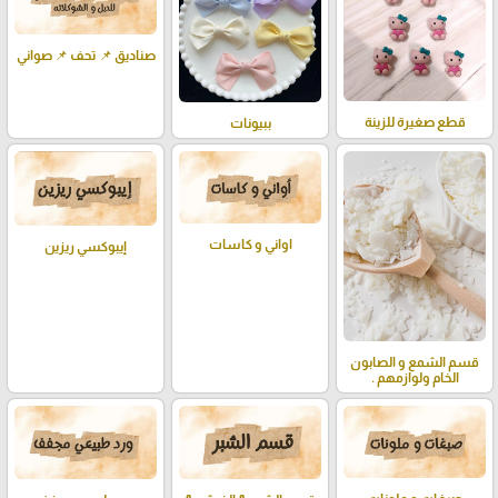
صناديق 📌 تحف 📌 صواني
قطع صغيرة للزينة
ببيونات
اواني و كاسات
إيبوكسي ريزين
قسم الشمع و الصابون
الخام ولوازمهم .