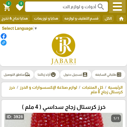
0
0
search
shopping_cart
favorite
home
الكل
قسم التغليف و لوازمه
هدايا و توزيعات
هدايا نجاح & تخرج
Select Language
▼
commute
emoji_emotions
account_box
ballot
طلباتي السابقة
تسجيل دخول
آراء زبائننا
مناطق التوصيل
الرئيسية
كل المنتجات
لوازم صناعة الإكسسوارات و الخرز
خرز
كرستال زجاج 8 ملم
خرز كرستال زجاج سداسي ( 4 ملم )
1 / 1