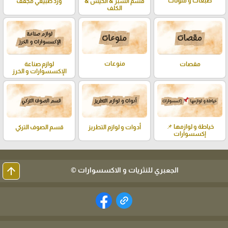
صبغات و ملونات
قسم الشبر & الخيش &
ورد طبيعي مجفف
الكلف
منوعات
لوازم صناعة
مقصات
الإكسسوارات و الخرز
خياطة و لوازمها 📌
أدوات و لوازم التطريز
قسم الصوف التركي
إكسسوارات
arrow_upward
الجعبري للنثريات و الاكسسوارات ©