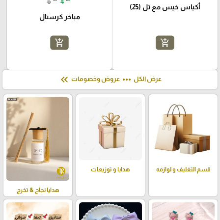
6
4
أكياس خيس مع تل (25)
مباخر كرستال
add_shopping_cart
add_shopping_cart
keyboard_double_arrow_left
more_horiz
عرض الكل
عروض وخصومات
قسم التغليف و لوازمه
هدايا و توزيعات
هدايا نجاح & تخرج