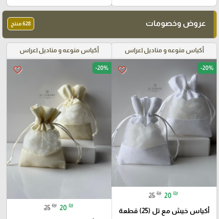
عروض وخصومات
628 منتج
أكياس منوعه و مناديل اعراس
أكياس منوعه و مناديل اعراس
-20%
-20%
favorite_border
favorite_border
₪
₪
25
20
₪
₪
25
20
أكياس خيش مع تل (25) قطعة