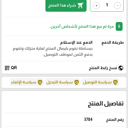
shopping_cart
شراء هذا المنتج
+
-
6
مرة تم بيع هذا المنتج لأشخاص آخرين.
طريقة الدفع
الدفع عند الإستلام
ببساطة نقوم بايصال المنتج لغاية منزلك وتقوم
بدفع الثمن لموظف التوصيل.
qr_code
public
نسخ رابط المنتج
QR
policy
policy
policy
سياسة التوصيل
سياسة التبديل
سياسة الإلغاء
تفاصيل المنتج
رقم المنتج
3784