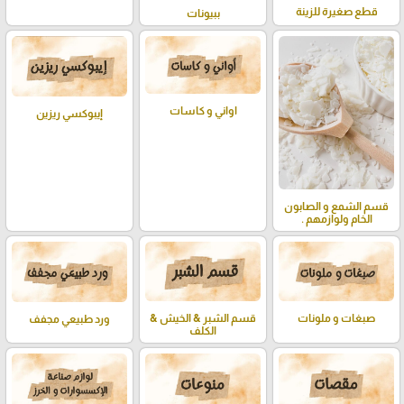
قطع صغيرة للزينة
ببيونات
اواني و كاسات
إيبوكسي ريزين
قسم الشمع و الصابون
الخام ولوازمهم .
صبغات و ملونات
قسم الشبر & الخيش &
ورد طبيعي مجفف
الكلف