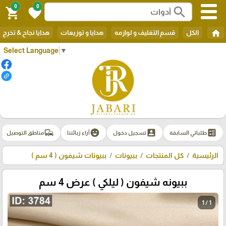
0
0
search
shopping_cart
favorite
home
الكل
قسم التغليف و لوازمه
هدايا و توزيعات
هدايا نجاح & تخرج
Select Language
▼
commute
emoji_emotions
account_box
ballot
طلباتي السابقة
تسجيل دخول
آراء زبائننا
مناطق التوصيل
الرئيسية
كل المنتجات
ببيونات
ببيونات شيفون ( 4 سم )
ببيونه شيفون ( ليلكي ) عرض 4 سم
1 / 1