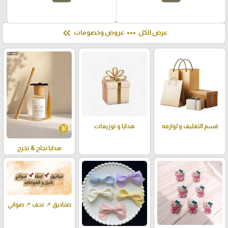
keyboard_double_arrow_left
more_horiz
عرض الكل
عروض وخصومات
قسم التغليف و لوازمه
هدايا و توزيعات
هدايا نجاح & تخرج
صناديق 📌 تحف 📌 صواني