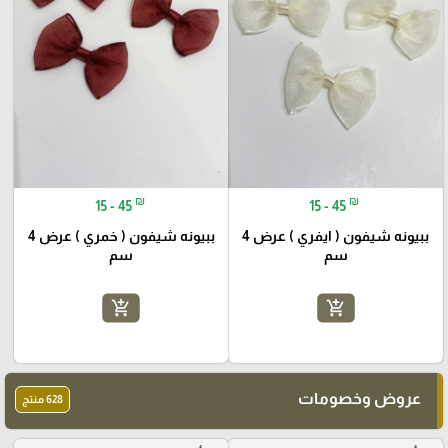
₪
₪
15 - 45
15 - 45
ببيونه شيفون ( ايفري ) عرض 4
ببيونه شيفون ( خمري ) عرض 4
سم
سم
add_shopping_cart
add_shopping_cart
عروض وخصومات
628 منتج