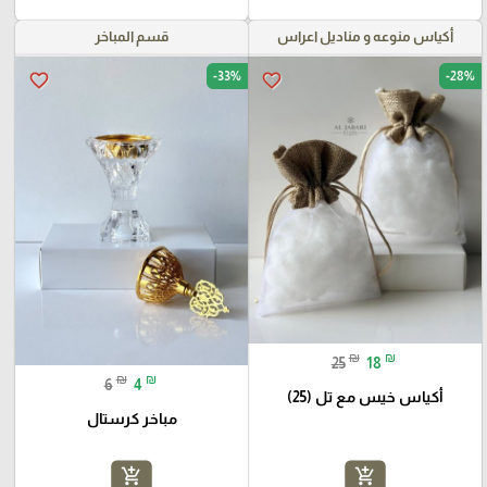
أكياس منوعه و مناديل اعراس
قسم المباخر
-33%
-28%
favorite_border
favorite_border
₪
₪
25
18
₪
₪
6
4
أكياس خيس مع تل (25)
مباخر كرستال
add_shopping_cart
add_shopping_cart