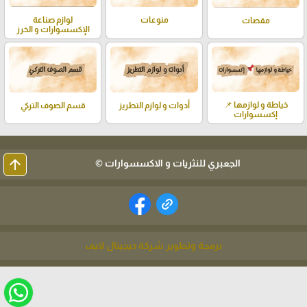
منوعات
لوازم صناعة
مقصات
الإكسسوارات و الخرز
خياطة و لوازمها 📌
أدوات و لوازم التطريز
قسم الصوف التركي
إكسسوارات
arrow_upward
الجعبري للنثريات و الاكسسوارات ©
برمجة وتطوير شركة ديجيتال لايف