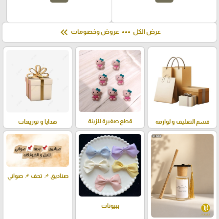
keyboard_double_arrow_left
more_horiz
عرض الكل
عروض وخصومات
قطع صغيرة للزينة
قسم التغليف و لوازمه
هدايا و توزيعات
صناديق 📌 تحف 📌 صواني
ببيونات