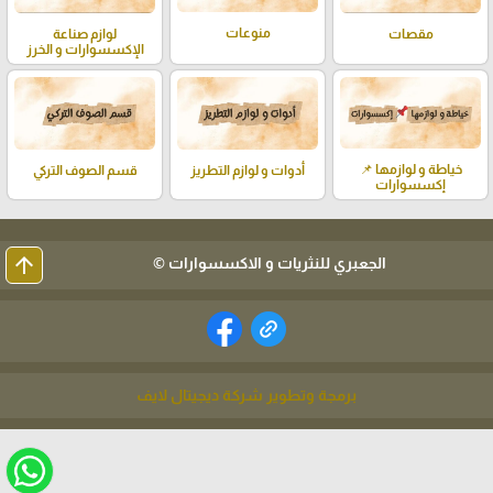
منوعات
لوازم صناعة
مقصات
الإكسسوارات و الخرز
خياطة و لوازمها 📌
أدوات و لوازم التطريز
قسم الصوف التركي
إكسسوارات
arrow_upward
الجعبري للنثريات و الاكسسوارات ©
برمجة وتطوير شركة ديجيتال لايف