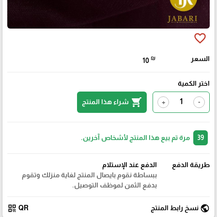
favorite_border
السعر
₪
10
اختر الكمية
shopping_cart
شراء هذا المنتج
+
-
39
مرة تم بيع هذا المنتج لأشخاص آخرين.
طريقة الدفع
الدفع عند الإستلام
ببساطة نقوم بايصال المنتج لغاية منزلك وتقوم
بدفع الثمن لموظف التوصيل.
qr_code
public
نسخ رابط المنتج
QR