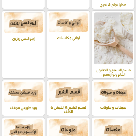
هدايا نجاح & تخرج
اواني و كاسات
إيبوكسي ريزين
قسم الشمع و الصابون
الخام ولوازمهم .
صبغات و ملونات
قسم الشبر & الخيش &
ورد طبيعي مجفف
الكلف