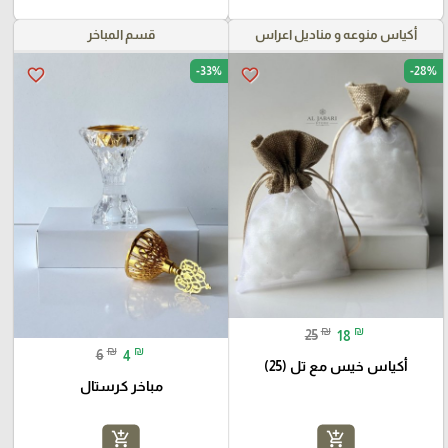
أكياس منوعه و مناديل اعراس
قسم المباخر
-33%
-28%
favorite_border
favorite_border
₪
₪
25
18
₪
₪
6
4
أكياس خيس مع تل (25)
مباخر كرستال
add_shopping_cart
add_shopping_cart