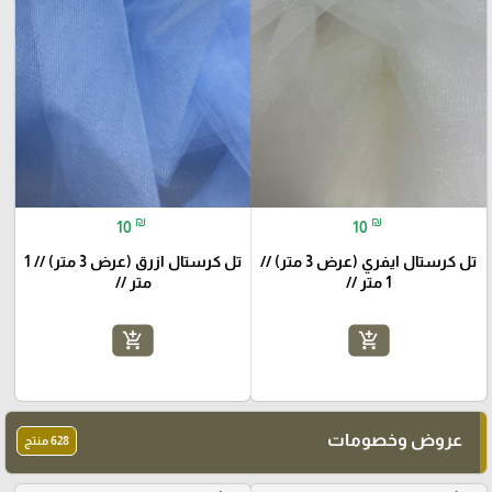
₪
₪
10
10
تل كرستال ايفري (عرض 3 متر) //
تل كرستال ازرق (عرض 3 متر) // 1
1 متر //
متر //
add_shopping_cart
add_shopping_cart
عروض وخصومات
628 منتج