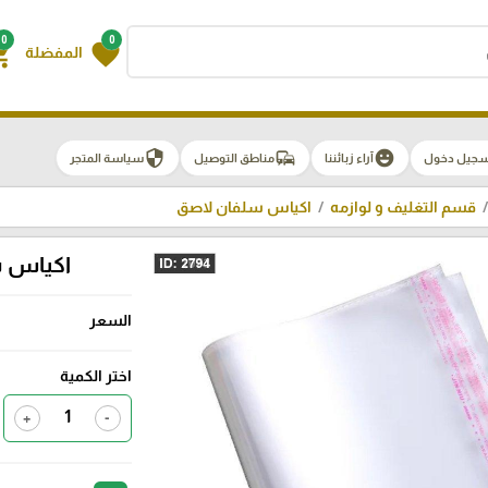
0
0
g_cart
favorite
المفضلة
security
commute
emoji_emotions
سجيل دخول
آراء زبائننا
مناطق التوصيل
سياسة المتجر
قسم التغليف و لوازمه
اكياس سلفان لاصق
اكياس سلفان لا
السعر
اختر الكمية
+
-