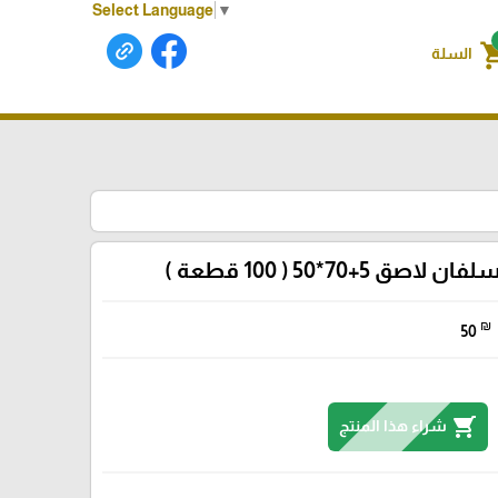
Select Language
▼
shoppin
السلة
صق 5+70*50 ( 100 قطعة )
₪
50
shopping_cart
شراء هذا المنتج