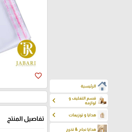
favorite_border
الرئيسية
قسم التغليف و
chevron_left
لوازمه
chevron_left
هدايا و توزيعات
تفاصيل المنتج
هدايا نجاح & تخرج