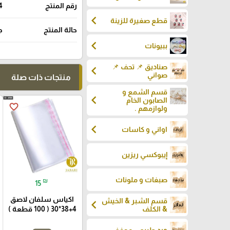
رقم المنتج
4
chevron_left
قطع صغيرة للزينة
حالة المنتج
ج
chevron_left
ببيونات
صناديق 📌 تحف 📌
chevron_left
صواني
منتجات ذات صلة
قسم الشمع و
chevron_left
الصابون الخام
favorite_border
ولوازمهم .
chevron_left
اواني و كاسات
إيبوكسي ريزين
صبغات و ملونات
₪
15
اكياس سلفان لاصق
قسم الشبر & الخيش
chevron_left
4+38*30 ( 100 قطعة )
& الكلف
ورد طبيعي مجفف