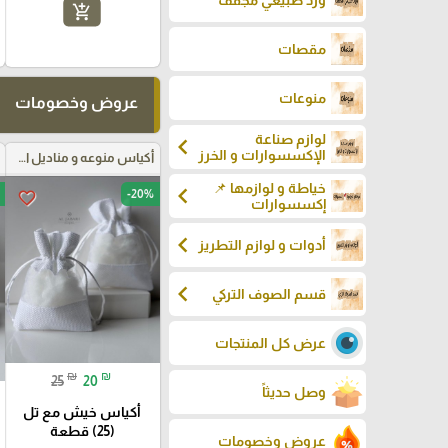
add_shopping_cart
مقصات
منوعات
عروض وخصومات
لوازم صناعة
chevron_left
الإكسسوارات و الخرز
أكياس منوعه و مناديل اعراس
خياطة و لوازمها 📌
chevron_left
-20%
favorite_border
إكسسوارات
chevron_left
أدوات و لوازم التطريز
chevron_left
قسم الصوف التركي
عرض كل المنتجات
₪
₪
25
20
وصل حديثاً
أكياس خيش مع تل
(25) قطعة
عروض وخصومات