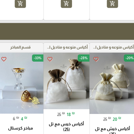
add_shopping_cart
add_shopping_cart
add_shopping_cart
أكياس منوعه و مناديل اعراس
أكياس منوعه و مناديل اعراس
قسم المباخر
-33%
-28%
-20%
favorite_border
favorite_border
favorite_border
₪
₪
25
18
₪
₪
₪
₪
6
4
25
20
أكياس خيس مع تل
مباخر كرستال
أكياس خيش مع تل
(25)