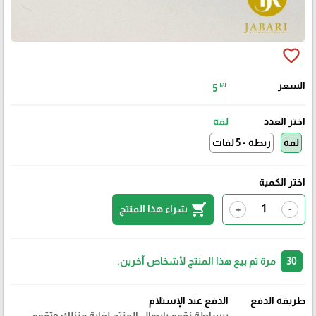
favorite_border
السعر
₪
5
اختر العدد
لفة
لفة
ربطة - 5 لفات
اختر الكمية
shopping_cart
شراء هذا المنتج
+
-
30
مرة تم بيع هذا المنتج لأشخاص آخرين.
طريقة الدفع
الدفع عند الإستلام
ببساطة نقوم بايصال المنتج لغاية منزلك وتقوم