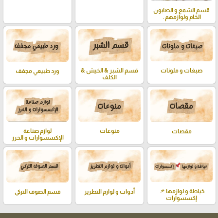
قسم الشمع و الصابون
الخام ولوازمهم .
صبغات و ملونات
قسم الشبر & الخيش &
ورد طبيعي مجفف
الكلف
منوعات
لوازم صناعة
مقصات
الإكسسوارات و الخرز
خياطة و لوازمها 📌
أدوات و لوازم التطريز
قسم الصوف التركي
إكسسوارات