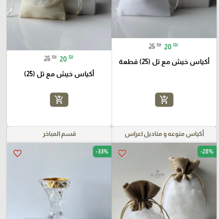
₪
₪
25
20
₪
₪
25
20
أكياس خيش مع تل (25) قطعة
أكياس خيش مع تل (25)
add_shopping_cart
add_shopping_cart
أكياس منوعه و مناديل اعراس
قسم المباخر
-33%
-28%
favorite_border
favorite_border