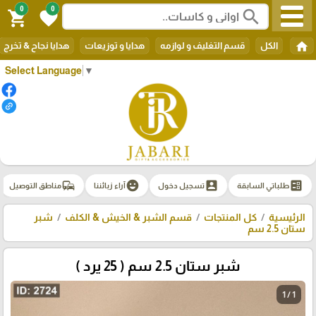
0
0
search
shopping_cart
favorite
home
الكل
قسم التغليف و لوازمه
هدايا و توزيعات
هدايا نجاح & تخرج
Select Language
▼
commute
emoji_emotions
account_box
ballot
طلباتي السابقة
تسجيل دخول
آراء زبائننا
مناطق التوصيل
الرئيسية
كل المنتجات
قسم الشبر & الخيش & الكلف
شبر
ستان 2.5 سم
شبر ستان 2.5 سم ( 25 يرد )
1 / 1