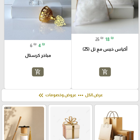
₪
₪
25
18
₪
₪
6
4
أكياس خيس مع تل (25)
مباخر كرستال
add_shopping_cart
add_shopping_cart
keyboard_double_arrow_left
more_horiz
عرض الكل
عروض وخصومات