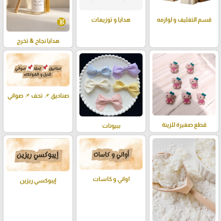
قسم التغليف و لوازمه
هدايا و توزيعات
هدايا نجاح & تخرج
صناديق 📌 تحف 📌 صواني
قطع صغيرة للزينة
ببيونات
اواني و كاسات
إيبوكسي ريزين