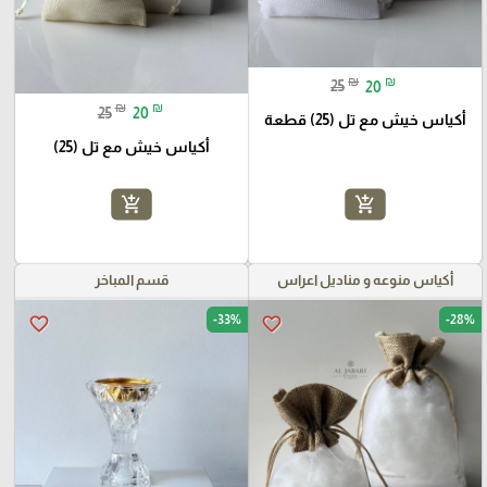
₪
₪
25
20
₪
₪
25
20
أكياس خيش مع تل (25) قطعة
أكياس خيش مع تل (25)
add_shopping_cart
add_shopping_cart
أكياس منوعه و مناديل اعراس
قسم المباخر
-33%
-28%
favorite_border
favorite_border