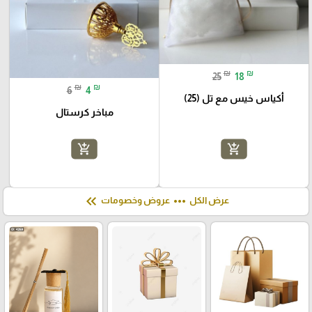
₪
₪
25
18
₪
₪
6
4
أكياس خيس مع تل (25)
مباخر كرستال
add_shopping_cart
add_shopping_cart
keyboard_double_arrow_left
more_horiz
عرض الكل
عروض وخصومات