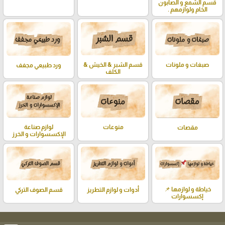
قسم الشمع و الصابون
الخام ولوازمهم .
صبغات و ملونات
قسم الشبر & الخيش &
ورد طبيعي مجفف
الكلف
منوعات
لوازم صناعة
مقصات
الإكسسوارات و الخرز
خياطة و لوازمها 📌
أدوات و لوازم التطريز
قسم الصوف التركي
إكسسوارات