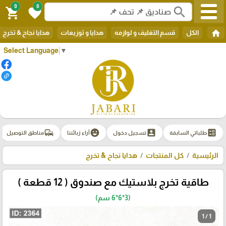
0
0
search
shopping_cart
favorite
home
الكل
قسم التغليف و لوازمه
هدايا و توزيعات
هدايا نجاح & تخرج
Select Language
▼
commute
emoji_emotions
account_box
ballot
طلباتي السابقة
تسجيل دخول
آراء زبائننا
مناطق التوصيل
الرئيسية
كل المنتجات
هدايا نجاح & تخرج
طاقية تخرج بلاستيك مع صندوق ( 12 قطعة )
(3*6*6 سم)
1 / 1