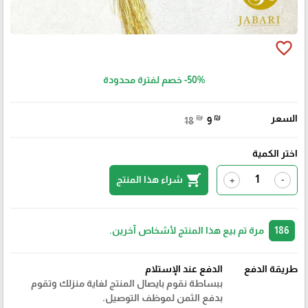
favorite_border
-50%
خصم لفترة محدودة
السعر
₪
₪
18
9
اختر الكمية
shopping_cart
شراء هذا المنتج
+
-
186
مرة تم بيع هذا المنتج لأشخاص آخرين.
طريقة الدفع
الدفع عند الإستلام
ببساطة نقوم بايصال المنتج لغاية منزلك وتقوم
بدفع الثمن لموظف التوصيل.