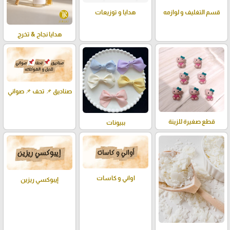
قسم التغليف و لوازمه
هدايا و توزيعات
هدايا نجاح & تخرج
صناديق 📌 تحف 📌 صواني
قطع صغيرة للزينة
ببيونات
اواني و كاسات
إيبوكسي ريزين