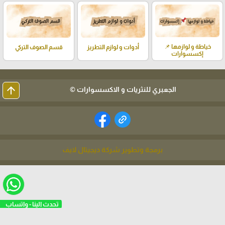
خياطة و لوازمها 📌
أدوات و لوازم التطريز
قسم الصوف التركي
إكسسوارات
arrow_upward
الجعبري للنثريات و الاكسسوارات ©
برمجة وتطوير شركة ديجيتال لايف
تحدث الينا - واتساب