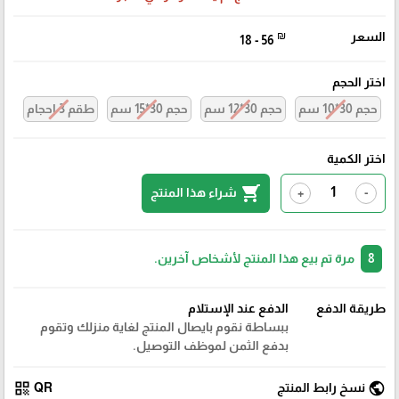
السعر
₪
18 - 56
اختر الحجم
حجم 30*10 سم
حجم 30*12 سم
حجم 30*15 سم
طقم 3 احجام
اختر الكمية
shopping_cart
شراء هذا المنتج
+
-
8
مرة تم بيع هذا المنتج لأشخاص آخرين.
طريقة الدفع
الدفع عند الإستلام
ببساطة نقوم بايصال المنتج لغاية منزلك وتقوم
بدفع الثمن لموظف التوصيل.
qr_code
public
نسخ رابط المنتج
QR