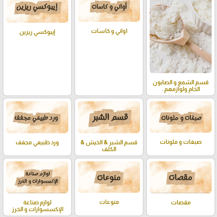
اواني و كاسات
إيبوكسي ريزين
قسم الشمع و الصابون
الخام ولوازمهم .
صبغات و ملونات
قسم الشبر & الخيش &
ورد طبيعي مجفف
الكلف
منوعات
لوازم صناعة
مقصات
الإكسسوارات و الخرز