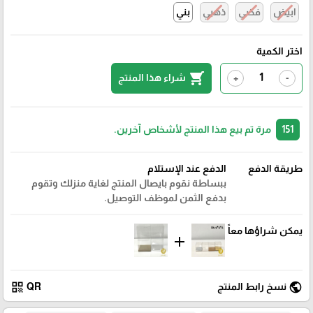
ابيض
فضي
ذهبي
بني
اختر الكمية
shopping_cart
شراء هذا المنتج
+
-
151
مرة تم بيع هذا المنتج لأشخاص آخرين.
طريقة الدفع
الدفع عند الإستلام
ببساطة نقوم بايصال المنتج لغاية منزلك وتقوم
بدفع الثمن لموظف التوصيل.
يمكن شراؤها معاً
add
qr_code
public
نسخ رابط المنتج
QR