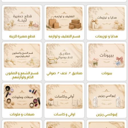
هدايا و توزيعات
قسم التغليف و لوازمه
قطع صغيرة للزينة
ببيونات
صناديق 📌 تحف 📌 صواني
قسم الشمع و الصابون
الخام ولوازمهم .
إيبوكسي ريزين
اواني و كاسات
صبغات و ملونات