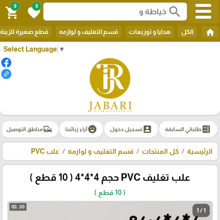
0
0
search
shopping_cart
favorite
home
الكل
هدايا و توزيعات
قسم التغليف و لوازمه
قطع صغيرة للزينة
Select Language
▼
commute
emoji_emotions
account_box
ballot
طلباتي السابقة
تسجيل دخول
آراء زبائننا
مناطق التوصيل
الرئيسية
كل المنتجات
قسم التغليف و لوازمه
علب PVC
علب تغليف PVC حجم 4*4*4 ( 10 قطع )
( 10 قطع )
1 / 1