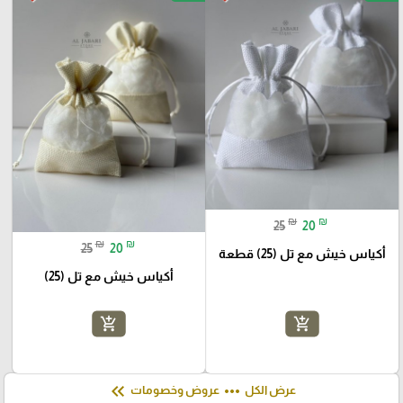
₪
₪
25
20
₪
₪
25
20
أكياس خيش مع تل (25) قطعة
أكياس خيش مع تل (25)
add_shopping_cart
add_shopping_cart
keyboard_double_arrow_left
more_horiz
عرض الكل
عروض وخصومات