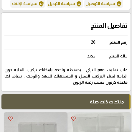
policy
policy
policy
سياسة التوصيل
سياسة التبديل
سياسة الإلغاء
تفاصيل المنتج
رقم المنتج
20
حالة المنتج
جديد
علب تغليف pvc التركي . بضغطه واحده بامكانك تركيب العلبه دون
الحاجه لعناء التركيب الممل و المستهلك للجهد والوقت . يضاف لها
قاعده كرتون حسب رغبة الزبون
منتجات ذات صلة
favorite_border
favorite_border