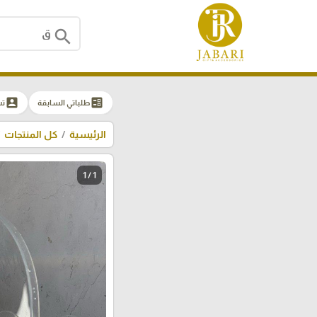
search
account_box
ballot
طلباتي السابقة
ت
الرئيسية
كل المنتجات
1 / 1