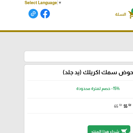
Select Language
▼
shoppin
السلة
وض سمك اكريلك (يد جلد)
-15%
خصم لفترة محدودة
₪
₪
65
55
shopping_cart
شراء هذا المنتج