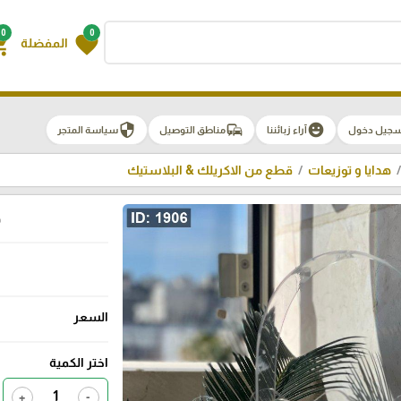
0
0
g_cart
favorite
المفضلة
security
commute
emoji_emotions
سجيل دخول
آراء زبائننا
مناطق التوصيل
سياسة المتجر
هدايا و توزيعات
قطع من الاكريلك & البلاستيك
ح
السعر
اختر الكمية
+
-