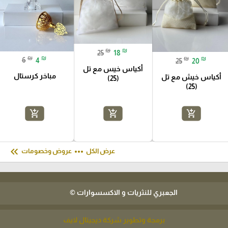
₪
₪
25
18
₪
₪
₪
₪
6
4
25
20
أكياس خيس مع تل
مباخر كرستال
أكياس خيش مع تل
(25)
(25)
add_shopping_cart
add_shopping_cart
add_shopping_cart
keyboard_double_arrow_left
more_horiz
عرض الكل
عروض وخصومات
الجعبري للنثريات و الاكسسوارات ©
برمجة وتطوير شركة ديجيتال لايف