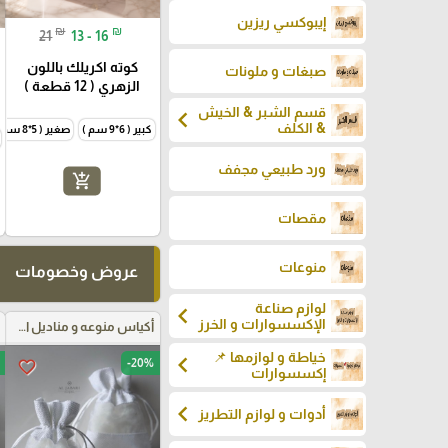
إيبوكسي ريزين
₪
₪
21
13 - 16
كوته اكريلك باللون
صبغات و ملونات
الزهري ( 12 قطعة )
قسم الشبر & الخيش
chevron_left
& الكلف
كبير ( 6*9 سم )
صغير ( 5*8 سم )
ورد طبيعي مجفف
add_shopping_cart
مقصات
منوعات
عروض وخصومات
لوازم صناعة
chevron_left
الإكسسوارات و الخرز
أكياس منوعه و مناديل اعراس
خياطة و لوازمها 📌
chevron_left
-20%
favorite_border
إكسسوارات
chevron_left
أدوات و لوازم التطريز