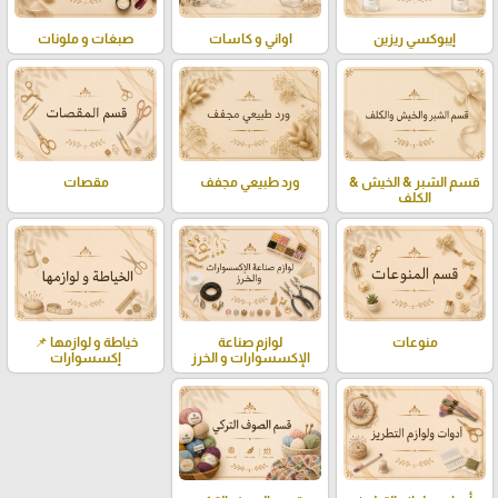
إيبوكسي ريزين
اواني و كاسات
صبغات و ملونات
قسم الشبر & الخيش &
ورد طبيعي مجفف
مقصات
الكلف
منوعات
لوازم صناعة
خياطة و لوازمها 📌
الإكسسوارات و الخرز
إكسسوارات