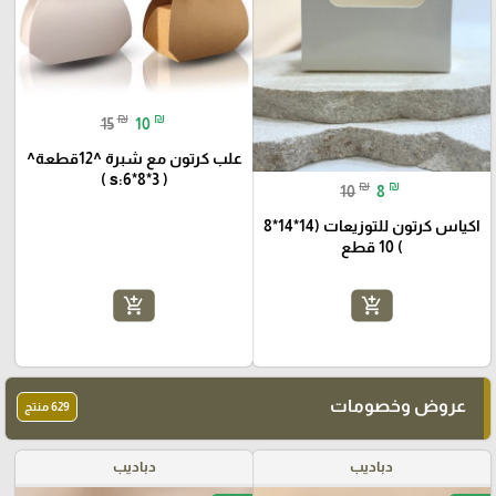
₪
₪
15
10
علب كرتون مع شبرة ^12قطعة^
( s:6*8*3 )
₪
₪
10
8
اكياس كرتون للتوزيعات (14*14*8
) 10 قطع
add_shopping_cart
add_shopping_cart
عروض وخصومات
629 منتج
دباديب
دباديب