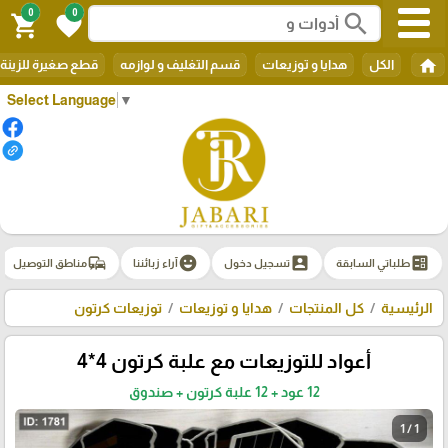
0
0
search
shopping_cart
favorite
home
الكل
هدايا و توزيعات
قسم التغليف و لوازمه
قطع صغيرة للزينة
Select Language
▼
commute
emoji_emotions
account_box
ballot
طلباتي السابقة
تسجيل دخول
آراء زبائننا
مناطق التوصيل
الرئيسية
كل المنتجات
هدايا و توزيعات
توزيعات كرتون
أعواد للتوزيعات مع علبة كرتون 4*4
12 عود + 12 علبة كرتون + صندوق
1 / 1