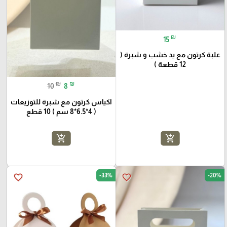
₪
15
علبة كرتون مع يد خشب و شبرة (
12 قطعة )
₪
₪
10
8
اكياس كرتون مع شبرة للتوزيعات
( 4*6.5*8 سم ) 10 قطع
add_shopping_cart
add_shopping_cart
-33%
-20%
favorite_border
favorite_border