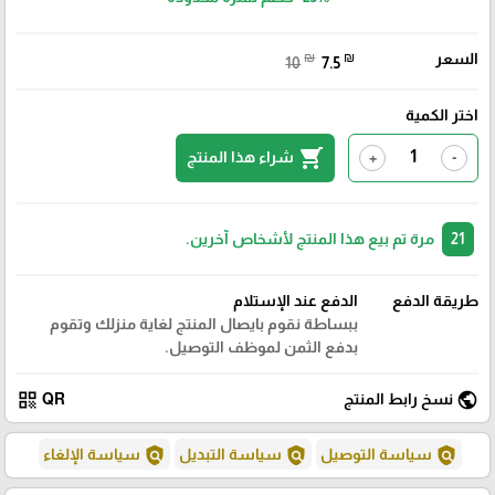
السعر
₪
₪
10
7.5
اختر الكمية
shopping_cart
شراء هذا المنتج
+
-
21
مرة تم بيع هذا المنتج لأشخاص آخرين.
طريقة الدفع
الدفع عند الإستلام
ببساطة نقوم بايصال المنتج لغاية منزلك وتقوم
بدفع الثمن لموظف التوصيل.
qr_code
public
نسخ رابط المنتج
QR
policy
policy
policy
سياسة التوصيل
سياسة التبديل
سياسة الإلغاء