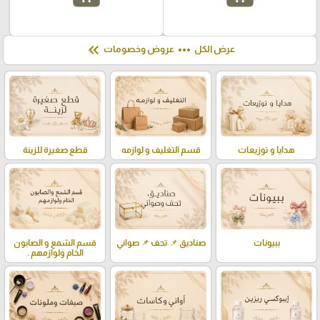
keyboard_double_arrow_left
more_horiz
عرض الكل
عروض وخصومات
هدايا و توزيعات
قسم التغليف و لوازمه
قطع صغيرة للزينة
ببيونات
صناديق 📌 تحف 📌 صواني
قسم الشمع و الصابون
الخام ولوازمهم .