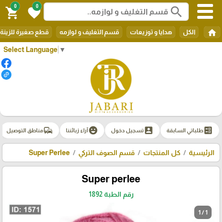
0
0
search
shopping_cart
favorite
home
الكل
هدايا و توزيعات
قسم التغليف و لوازمه
قطع صغيرة للزينة
Select Language
▼
commute
emoji_emotions
account_box
ballot
طلباتي السابقة
تسجيل دخول
آراء زبائننا
مناطق التوصيل
الرئيسية
كل المنتجات
قسم الصوف التركي
Super Perlee
Super perlee
رقم الطبة 1892
1 / 1