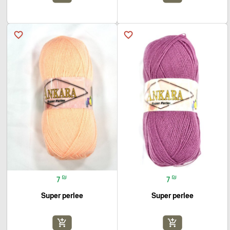
favorite_border
favorite_border
₪
₪
7
7
Super perlee
Super perlee
add_shopping_cart
add_shopping_cart