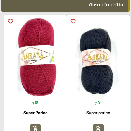
منتجات ذات صلة
favorite_border
favorite_border
₪
₪
7
7
Super Perlee
Super perlee
add_shopping_cart
add_shopping_cart