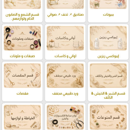
ببيونات
صناديق 📌 تحف 📌 صواني
قسم الشمع و الصابون
الخام ولوازمهم .
إيبوكسي ريزين
اواني و كاسات
صبغات و ملونات
قسم الشبر & الخيش &
ورد طبيعي مجفف
مقصات
الكلف