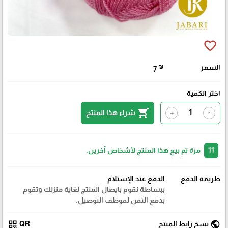
favorite_border
السعر
₪
7
اختر الكمية
shopping_cart
شراء هذا المنتج
+
-
11
مرة تم بيع هذا المنتج لأشخاص آخرين.
طريقة الدفع
الدفع عند الإستلام
ببساطة نقوم بايصال المنتج لغاية منزلك وتقوم
بدفع الثمن لموظف التوصيل.
qr_code
public
نسخ رابط المنتج
QR