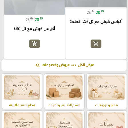
₪
₪
25
20
₪
₪
25
20
أكياس خيش مع تل (25) قطعة
أكياس خيش مع تل (25)
add_shopping_cart
add_shopping_cart
keyboard_double_arrow_left
more_horiz
عرض الكل
عروض وخصومات
هدايا و توزيعات
قسم التغليف و لوازمه
قطع صغيرة للزينة