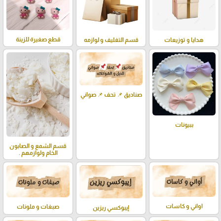
قطع صغيرة للزينة
هدايا و توزيعات
قسم التغليف و لوازمه
صناديق 📌 تحف 📌 صواني
ببيونات
قسم الشمع و الصابون
الخام ولوازمهم .
اواني و كاسات
صبغات و ملونات
إيبوكسي ريزين