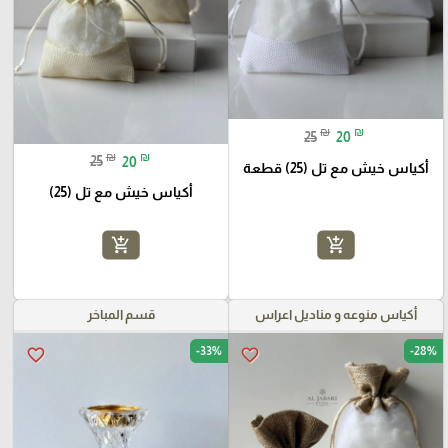
₪
₪
25
20
₪
₪
25
20
أكياس خيش مع تل (25) قطعة
أكياس خيش مع تل (25)
add_shopping_cart
add_shopping_cart
أكياس منوعه و مناديل اعراس
قسم المباخر
-33%
-28%
favorite_border
favorite_border