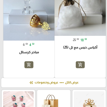
₪
₪
25
18
₪
₪
6
4
أكياس خيس مع تل (25)
مباخر كرستال
add_shopping_cart
add_shopping_cart
keyboard_double_arrow_left
more_horiz
عرض الكل
عروض وخصومات