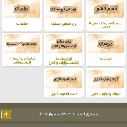
قسم الشبر & الخيش &
ورد طبيعي مجفف
مقصات
الكلف
خياطة و لوازمها 📌
منوعات
لوازم صناعة
إكسسوارات
الإكسسوارات و الخرز
أدوات و لوازم التطريز
قسم الصوف التركي
arrow_upward
الجعبري للنثريات و الاكسسوارات ©