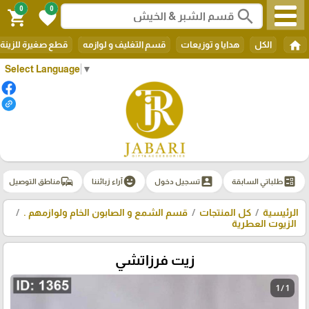
0
0
search
shopping_cart
favorite
home
الكل
هدايا و توزيعات
قسم التغليف و لوازمه
قطع صغيرة للزينة
Select Language
▼
commute
emoji_emotions
account_box
ballot
طلباتي السابقة
تسجيل دخول
آراء زبائننا
مناطق التوصيل
الرئيسية
كل المنتجات
قسم الشمع و الصابون الخام ولوازمهم .
الزيوت العطرية
زيت فرزاتشي
1 / 1