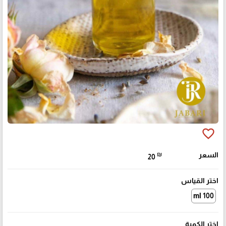
favorite_border
السعر
₪
20
اختر القياس
100 ml
اختر الكمية