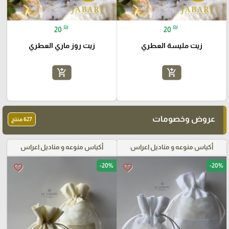
₪
₪
20
20
زيت مليسة العطري
زيت روز ماري العطري
add_shopping_cart
add_shopping_cart
عروض وخصومات
627 منتج
أكياس منوعه و مناديل اعراس
أكياس منوعه و مناديل اعراس
-20%
-20%
favorite_border
favorite_border