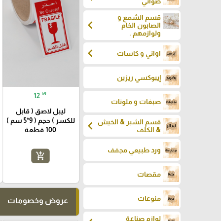
صواني
قسم الشمع و
chevron_left
الصابون الخام
ولوازمهم .
chevron_left
اواني و كاسات
إيبوكسي ريزين
₪
12
صبغات و ملونات
ليبل لاصق ( قابل
للكسر ) حجم ( 9*5 سم )
قسم الشبر & الخيش
chevron_left
100 قطعة
& الكلف
ورد طبيعي مجفف
add_shopping_cart
مقصات
منوعات
عروض وخصومات
لوازم صناعة