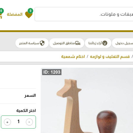
0
0
g_cart
favorite
المفضلة
security
commute
emoji_emotions
سجيل دخول
آراء زبائننا
مناطق التوصيل
سياسة المتجر
قسم التغليف و لوازمه
اختام شمعية
السعر
اختر الكمية
+
-