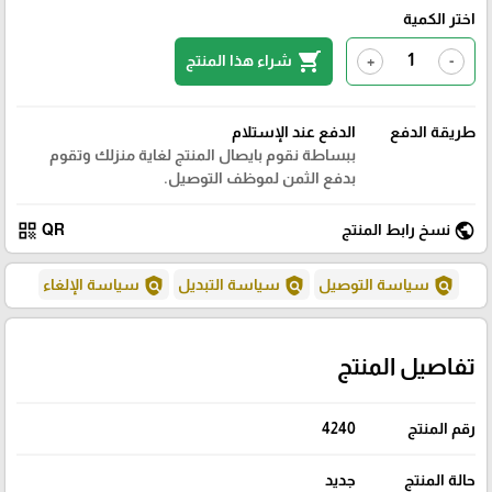
اختر الكمية
shopping_cart
شراء هذا المنتج
+
-
طريقة الدفع
الدفع عند الإستلام
ببساطة نقوم بايصال المنتج لغاية منزلك وتقوم
بدفع الثمن لموظف التوصيل.
qr_code
public
نسخ رابط المنتج
QR
policy
policy
policy
سياسة التوصيل
سياسة التبديل
سياسة الإلغاء
تفاصيل المنتج
رقم المنتج
4240
حالة المنتج
جديد