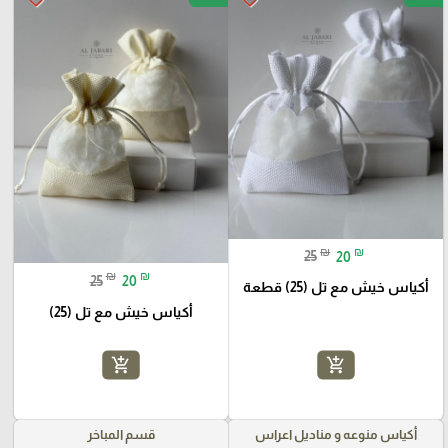
₪
₪
25
20
₪
₪
25
20
أكياس خيش مع تل (25) قطعة
أكياس خيش مع تل (25)
add_shopping_cart
add_shopping_cart
أكياس منوعه و مناديل اعراس
قسم المباخر