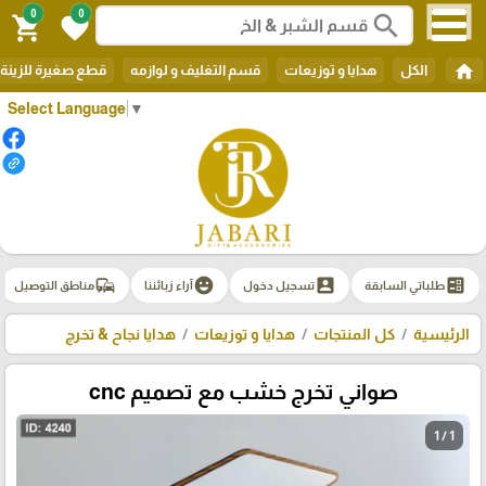
0
0
search
shopping_cart
favorite
home
الكل
هدايا و توزيعات
قسم التغليف و لوازمه
قطع صغيرة للزينة
Select Language
▼
commute
emoji_emotions
account_box
ballot
طلباتي السابقة
تسجيل دخول
آراء زبائننا
مناطق التوصيل
الرئيسية
كل المنتجات
هدايا و توزيعات
هدايا نجاح & تخرج
صواني تخرج خشب مع تصميم cnc
1 / 1