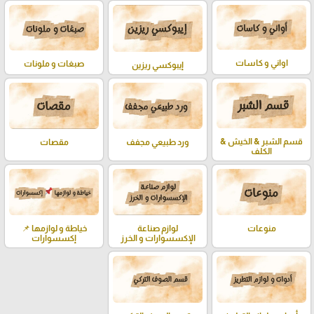
اواني و كاسات
صبغات و ملونات
إيبوكسي ريزين
قسم الشبر & الخيش &
ورد طبيعي مجفف
مقصات
الكلف
خياطة و لوازمها 📌
منوعات
لوازم صناعة
إكسسوارات
الإكسسوارات و الخرز