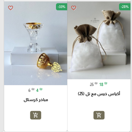
-33%
-28%
favorite_border
favorite_border
₪
₪
25
18
₪
₪
6
4
أكياس خيس مع تل (25)
مباخر كرستال
add_shopping_cart
add_shopping_cart