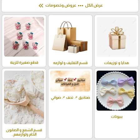
keyboard_double_arrow_left
more_horiz
عرض الكل
عروض وخصومات
قطع صغيرة للزينة
هدايا و توزيعات
قسم التغليف و لوازمه
صناديق 📌 تحف 📌 صواني
ببيونات
قسم الشمع و الصابون
الخام ولوازمهم .