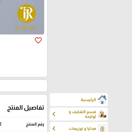
favorite_border
الرئيسية
تفاصيل المنتج
قسم التغليف و
chevron_left
لوازمه
رقم المنتج
2
chevron_left
هدايا و توزيعات