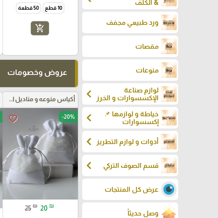
& الكلف
10 قطع
50 قطعة
ورد طبيعي مجفف
add_shopping_cart
مقصات
منوعات
عروض وخصومات
لوازم صناعة
chevron_left
الإكسسوارات و الخرز
أكياس منوعه و مناديل اعراس
خياطة و لوازمها 📌
chevron_left
-20%
favorite_border
إكسسوارات
chevron_left
أدوات و لوازم التطريز
chevron_left
قسم الصوف التركي
عرض كل المنتجات
₪
₪
25
20
وصل حديثاً