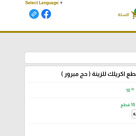
Select Language
▼
shoppin
السلة
ع اكريلك للزينة ( حج مبرور )
₪
10
10 قطع