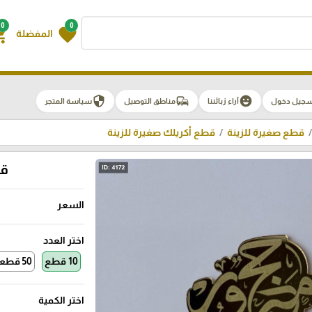
0
0
g_cart
favorite
المفضلة
security
commute
emoji_emotions
سجيل دخول
آراء زبائننا
مناطق التوصيل
سياسة المتجر
قطع صغيرة للزينة
قطع أكريلك صغيرة للزينة
قط
السعر
اختر العدد
10 قطع
50 قطعة
اختر الكمية