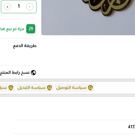
+
-
29
مرة تم بيع هذ
طريقة الدفع
public
نسخ رابط المنتج
policy
policy
policy
سياسة التوصيل
سياسة التبديل
سياس
417