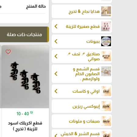
حالة المنتج
ج
هدايا نجاح & تخرج
chevron_left
قطع صغيرة للزينة
منتجات ذات صلة
chevron_left
ببيونات
favorite_border
صناديق 📌 تحف 📌
chevron_left
صواني
قسم الشمع و
chevron_left
الصابون الخام
ولوازمهم .
chevron_left
اواني و كاسات
إيبوكسي ريزين
₪
10 - 40
صبغات و ملونات
قطع اكريلك اسود
للزينة ( تخرج )
قسم الشبر & الخيش
chevron_left