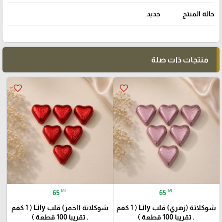
حالة المنتج
جديد
منتجات ذات صلة
favorite_border
favorite_border
₪
₪
65
65
شوكلاتة (زهري) قلب Lily ( 1 كغم
شوكلاتة (احمر) قلب Lily ( 1 كغم
. تقريبا 100 قطعة )
. تقريبا 100 قطعة )