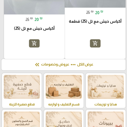
₪
₪
25
20
₪
₪
25
20
أكياس خيش مع تل (25) قطعة
أكياس خيش مع تل (25)
add_shopping_cart
add_shopping_cart
keyboard_double_arrow_left
more_horiz
عرض الكل
عروض وخصومات
هدايا و توزيعات
قسم التغليف و لوازمه
قطع صغيرة للزينة