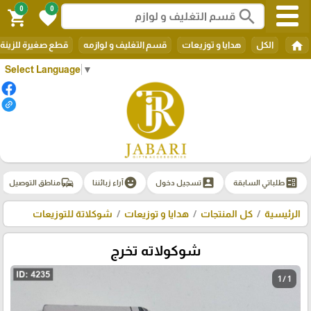
0
0
search
shopping_cart
favorite
home
الكل
هدايا و توزيعات
قسم التغليف و لوازمه
قطع صغيرة للزينة
Select Language
▼
commute
emoji_emotions
account_box
ballot
طلباتي السابقة
تسجيل دخول
آراء زبائننا
مناطق التوصيل
الرئيسية
كل المنتجات
هدايا و توزيعات
شوكلاتة للتوزيعات
شوكولاته تخرج
1 / 1