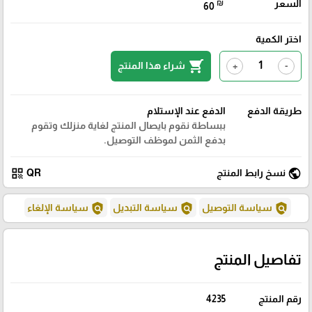
السعر
₪
60
اختر الكمية
shopping_cart
شراء هذا المنتج
+
-
طريقة الدفع
الدفع عند الإستلام
ببساطة نقوم بايصال المنتج لغاية منزلك وتقوم
بدفع الثمن لموظف التوصيل.
qr_code
public
نسخ رابط المنتج
QR
policy
policy
policy
سياسة التوصيل
سياسة التبديل
سياسة الإلغاء
تفاصيل المنتج
رقم المنتج
4235