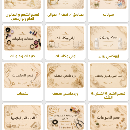
ببيونات
صناديق 📌 تحف 📌 صواني
قسم الشمع و الصابون
الخام ولوازمهم .
إيبوكسي ريزين
اواني و كاسات
صبغات و ملونات
قسم الشبر & الخيش &
ورد طبيعي مجفف
مقصات
الكلف