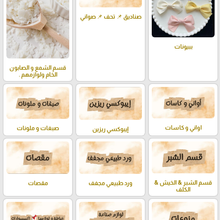
صناديق 📌 تحف 📌 صواني
ببيونات
قسم الشمع و الصابون
الخام ولوازمهم .
اواني و كاسات
صبغات و ملونات
إيبوكسي ريزين
قسم الشبر & الخيش &
ورد طبيعي مجفف
مقصات
الكلف