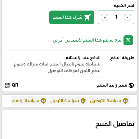
اختر الكمية
shopping_cart
شراء هذا المنتج
+
-
70
مرة تم بيع هذا المنتج لأشخاص آخرين.
طريقة الدفع
الدفع عند الإستلام
ببساطة نقوم بايصال المنتج لغاية منزلك وتقوم
بدفع الثمن لموظف التوصيل.
qr_code
public
نسخ رابط المنتج
QR
policy
policy
policy
سياسة التوصيل
سياسة التبديل
سياسة الإلغاء
تفاصيل المنتج