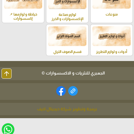
خياطة و لوازمها 📌
منوعات
لوازم صناعة
إكسسوارات
الإكسسوارات و الخرز
أدوات و لوازم التطريز
قسم الصوف التركي
arrow_upward
الجعبري للنثريات و الاكسسوارات ©
برمجة وتطوير شركة ديجيتال لايف