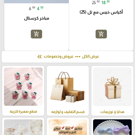
₪
₪
25
18
₪
₪
6
4
أكياس خيس مع تل (25)
مباخر كرستال
add_shopping_cart
add_shopping_cart
keyboard_double_arrow_left
more_horiz
عرض الكل
عروض وخصومات
قطع صغيرة للزينة
هدايا و توزيعات
قسم التغليف و لوازمه