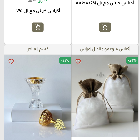
25
20
أكياس خيش مع تل (25) قطعة
أكياس خيش مع تل (25)
add_shopping_cart
add_shopping_cart
أكياس منوعه و مناديل اعراس
قسم المباخر
-33%
-28%
favorite_border
favorite_border