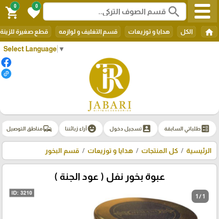
0
0
search
shopping_cart
favorite
home
الكل
هدايا و توزيعات
قسم التغليف و لوازمه
قطع صغيرة للزينة
Select Language
▼
commute
emoji_emotions
account_box
ballot
طلباتي السابقة
تسجيل دخول
آراء زبائننا
مناطق التوصيل
الرئيسية
كل المنتجات
هدايا و توزيعات
قسم البخور
عبوة بخور نفل ( عود الجنة )
1 / 1