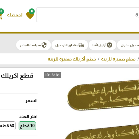
0
0
g_cart
favorite
المفضلة
security
commute
emoji_emotions
سجيل دخول
آراء زبائننا
مناطق التوصيل
سياسة المتجر
قطع صغيرة للزينة
قطع أكريلك صغيرة للزينة
قطع اكريلك لل
السعر
اختر العدد
10 قطع
50 قطعة