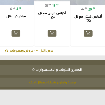
₪
₪
25
18
₪
₪
₪
₪
6
4
25
20
أكياس خيس مع تل
مباخر كرستال
أكياس خيش مع تل
(25)
(25)
add_shopping_cart
add_shopping_cart
add_shopping_cart
keyboard_double_arrow_left
more_horiz
عرض الكل
عروض وخصومات
الجعبري للنثريات و الاكسسوارات ©
برمجة وتطوير شركة ديجيتال لايف