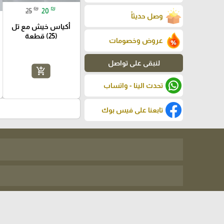
₪
₪
25
20
وصل حديثاً
أكياس خيش مع تل
(25) قطعة
عروض وخصومات
لنبقى على تواصل
add_shopping_cart
تحدث الينا - واتساب
تابعنا على فيس بوك