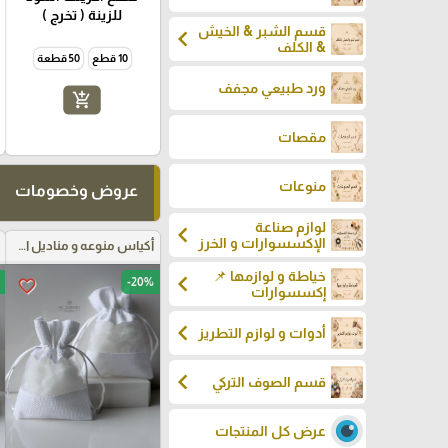
للزينة ( تخرج )
قسم الشبر & الخيش
chevron_left
& الكلف
10 قطع
50 قطعة
ورد طبيعي مجفف
add_shopping_cart
مقصات
منوعات
عروض وخصومات
لوازم صناعة
chevron_left
الإكسسوارات و الخرز
أكياس منوعه و مناديل اعراس
خياطة و لوازمها 📌
chevron_left
-20%
favorite_border
إكسسوارات
chevron_left
أدوات و لوازم التطريز
chevron_left
قسم الصوف التركي
عرض كل المنتجات