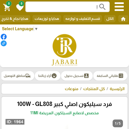
0
0
search
shopping_cart
favorite
home
الكل
قسم التغليف و لوازمه
هدايا و توزيعات
هدايا نجاح & تخرج
Select Language
▼
commute
emoji_emotions
account_box
ballot
طلباتي السابقة
تسجيل دخول
آراء زبائننا
مناطق التوصيل
الرئيسية
كل المنتجات
منوعات
فرد سيليكون اصلي كبير 100W - GL808
مخصص لاصابع السيلكون العريضة 11Ml
1 / 5