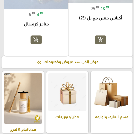
₪
₪
25
18
₪
₪
6
4
أكياس خيس مع تل (25)
مباخر كرستال
add_shopping_cart
add_shopping_cart
keyboard_double_arrow_left
more_horiz
عرض الكل
عروض وخصومات
قسم التغليف و لوازمه
هدايا و توزيعات
هدايا نجاح & تخرج