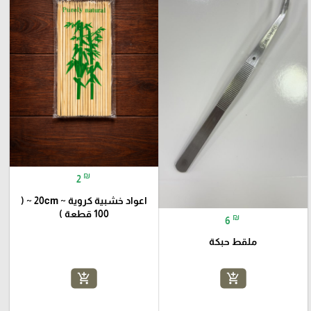
₪
2
اعواد خشبية كروية ~ 20cm ~ (
100 قطعة )
₪
6
ملقط حبكة
add_shopping_cart
add_shopping_cart