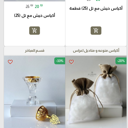
₪
₪
25
20
أكياس خيش مع تل (25) قطعة
أكياس خيش مع تل (25)
add_shopping_cart
add_shopping_cart
أكياس منوعه و مناديل اعراس
قسم المباخر
-33%
-28%
favorite_border
favorite_border