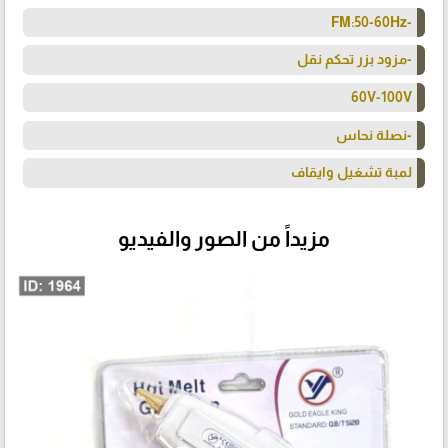
-FM:50-60Hz
-مزود بزر تحكم نقل
60V-100V
-نصلة نحاس
لمبة تشغيل وايقاف
مزيداً من الصور والفيديو