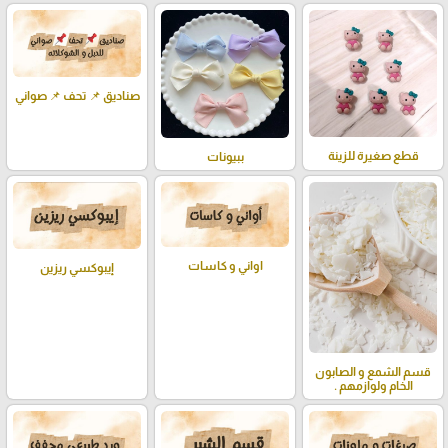
صناديق 📌 تحف 📌 صواني
قطع صغيرة للزينة
ببيونات
اواني و كاسات
إيبوكسي ريزين
قسم الشمع و الصابون
الخام ولوازمهم .