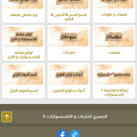
صبغات و ملونات
قسم الشبر & الخيش &
ورد طبيعي مجفف
الكلف
منوعات
لوازم صناعة
مقصات
الإكسسوارات و الخرز
خياطة و لوازمها 📌
أدوات و لوازم التطريز
قسم الصوف التركي
إكسسوارات
arrow_upward
الجعبري للنثريات و الاكسسوارات ©