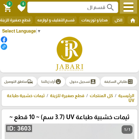
0
0
search
shopping_cart
favorite
home
الكل
هدايا و توزيعات
قسم التغليف و لوازمه
قطع صغيرة للزينة
Select Language
▼
commute
emoji_emotions
account_box
ballot
طلباتي السابقة
تسجيل دخول
آراء زبائننا
مناطق التوصيل
الرئيسية
كل المنتجات
قطع صغيرة للزينة
ثيمات خشبية طباعة
UV
ثيمات خشبية طباعة UV (3.7 سم) ~ 10 قطع ~
1 / 1