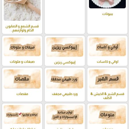
ببيونات
قسم الشمع و الصابون
الخام ولوازمهم .
اواني و كاسات
صبغات و ملونات
إيبوكسي ريزين
قسم الشبر & الخيش &
ورد طبيعي مجفف
مقصات
الكلف