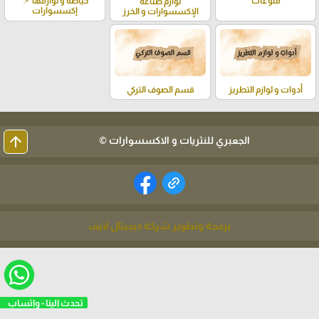
خياطة و لوازمها 📌
منوعات
لوازم صناعة
إكسسوارات
الإكسسوارات و الخرز
أدوات و لوازم التطريز
قسم الصوف التركي
arrow_upward
الجعبري للنثريات و الاكسسوارات ©
برمجة وتطوير شركة ديجيتال لايف
تحدث الينا - واتساب