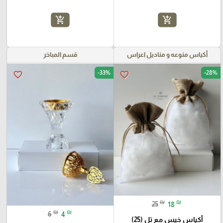
add_shopping_cart
add_shopping_cart
أكياس منوعه و مناديل اعراس
قسم المباخر
-33%
-28%
favorite_border
favorite_border
₪
₪
25
18
₪
₪
6
4
أكياس خيس مع تل (25)