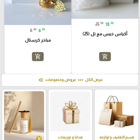
₪
₪
25
18
₪
₪
6
4
أكياس خيس مع تل (25)
مباخر كرستال
add_shopping_cart
add_shopping_cart
keyboard_double_arrow_left
more_horiz
عرض الكل
عروض وخصومات
قسم التغليف و لوازمه
هدايا و توزيعات