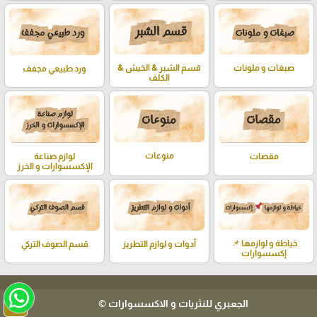
صبغات و ملونات
قسم الشبر & الخيش &
ورد طبيعي مجفف
الكلف
منوعات
لوازم صناعة
مقصات
الإكسسوارات و الخرز
خياطة و لوازمها 📌
أدوات و لوازم التطريز
قسم الصوف التركي
إكسسوارات
arrow_upward
الجعبري للنثريات و الاكسسوارات ©
تحدث الي