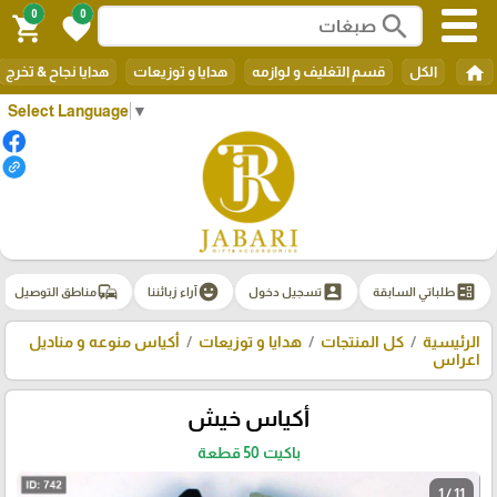
0
0
search
shopping_cart
favorite
home
الكل
قسم التغليف و لوازمه
هدايا و توزيعات
هدايا نجاح & تخرج
Select Language
▼
commute
emoji_emotions
account_box
ballot
طلباتي السابقة
تسجيل دخول
آراء زبائننا
مناطق التوصيل
الرئيسية
كل المنتجات
هدايا و توزيعات
أكياس منوعه و مناديل
اعراس
أكياس خيش
باكيت 50 قطعة
1 / 11