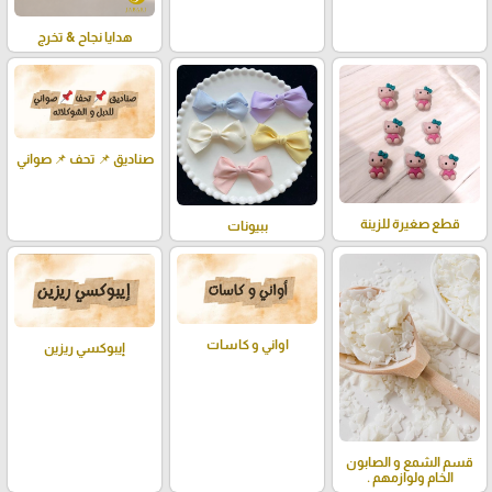
هدايا نجاح & تخرج
صناديق 📌 تحف 📌 صواني
قطع صغيرة للزينة
ببيونات
اواني و كاسات
إيبوكسي ريزين
قسم الشمع و الصابون
الخام ولوازمهم .