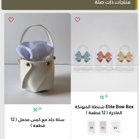
منتجات ذات صلة
favorite_border
favorite_border
₪
18
Elite Bow Box شنطة الفيونكة
₪
30
الفاخرة ( 12 قطعة )
سلة جلد مع كيس مخمل ( 12
قطعه )