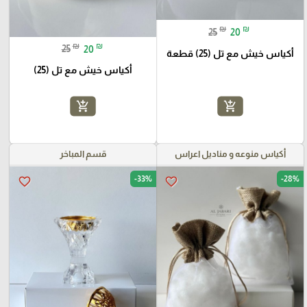
₪
₪
25
20
₪
₪
25
20
أكياس خيش مع تل (25) قطعة
أكياس خيش مع تل (25)
add_shopping_cart
add_shopping_cart
أكياس منوعه و مناديل اعراس
قسم المباخر
-33%
-28%
favorite_border
favorite_border