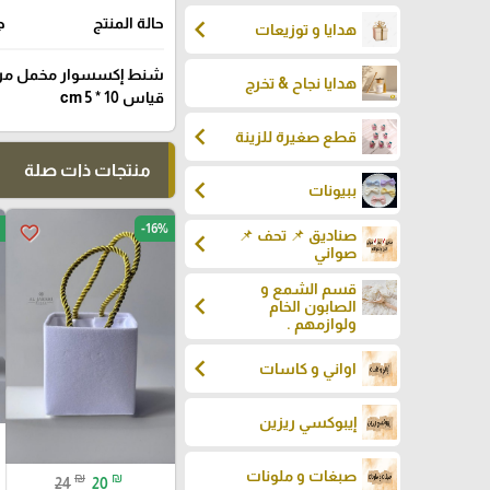
chevron_left
حالة المنتج
ج
هدايا و توزيعات
شنط إكسسوار مخمل مر
هدايا نجاح & تخرج
قياس 10 * 5 cm
chevron_left
قطع صغيرة للزينة
منتجات ذات صلة
chevron_left
ببيونات
-16%
favorite_border
صناديق 📌 تحف 📌
chevron_left
صواني
قسم الشمع و
chevron_left
الصابون الخام
ولوازمهم .
chevron_left
اواني و كاسات
إيبوكسي ريزين
صبغات و ملونات
₪
₪
24
20