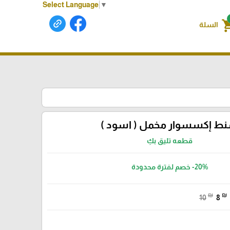
Select Language
▼
shoppin
السلة
ط إكسسوار مخمل ( اسود )
قطعه تليق بكِ
-20%
خصم لفترة محدودة
₪
₪
10
8