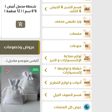
شنطة مخمل أبيض (
قسم الشبر & الخيش
chevron_left
6*6 سم ) ( 12 قطعة )
& الكلف
ورد طبيعي مجفف
add_shopping_cart
مقصات
منوعات
عروض وخصومات
لوازم صناعة
chevron_left
الإكسسوارات و الخرز
أكياس منوعه و مناديل اعراس
خياطة و لوازمها 📌
chevron_left
-20%
favorite_border
إكسسوارات
chevron_left
أدوات و لوازم التطريز
chevron_left
قسم الصوف التركي
عرض كل المنتجات