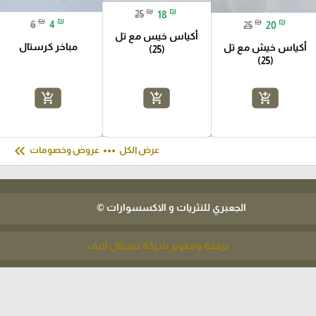
₪
₪
25
18
₪
₪
₪
₪
6
4
25
20
أكياس خيس مع تل
مباخر كرستال
أكياس خيش مع تل
(25)
(25)
add_shopping_cart
add_shopping_cart
add_shopping_cart
keyboard_double_arrow_left
more_horiz
عرض الكل
عروض وخصومات
الجعبري للنثريات و الاكسسوارات ©
برمجة وتطوير شركة ديجيتال لايف