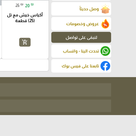
₪
₪
25
20
وصل حديثاً
أكياس خيش مع تل
(25) قطعة
عروض وخصومات
لنبقى على تواصل
add_shopping_cart
تحدث الينا - واتساب
تابعنا على فيس بوك