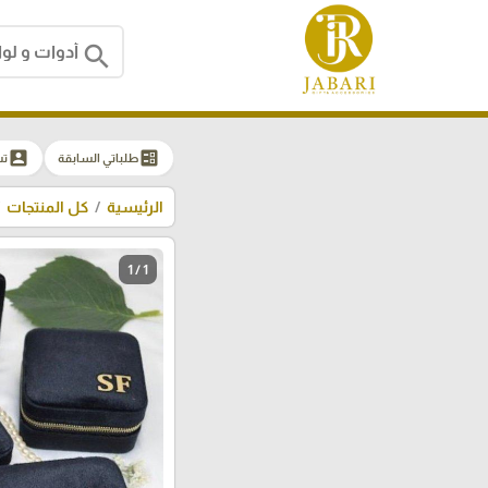
search
account_box
ballot
طلباتي السابقة
ت
الرئيسية
كل المنتجات
1 / 1