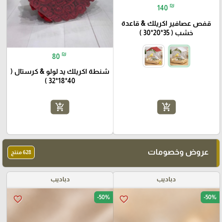
₪
140
قفص عصافير اكريلك & قاعدة
خشب ( 35*20*30 )
₪
80
شنطة اكريلك يد لولو & كرستال (
40*18*32 )
add_shopping_cart
add_shopping_cart
عروض وخصومات
628 منتج
دباديب
دباديب
-50%
-50%
favorite_border
favorite_border