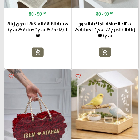
₪
₪
80 - 90
80 - 90
ستاند الضيافة الملكية || بدون
صينية الاناقة الملكية || بدون زينة
زينة || (الهرم 27 سم * الصينية 25
|| (قاعدة 35 سم * صينية 25 سم)
سم) 👑
👑
add_shopping_cart
add_shopping_cart
favorite_border
favorite_border