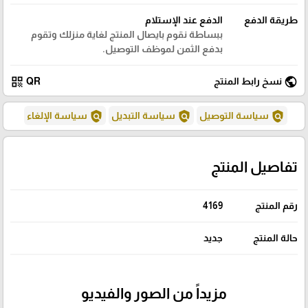
طريقة الدفع
الدفع عند الإستلام
ببساطة نقوم بايصال المنتج لغاية منزلك وتقوم
بدفع الثمن لموظف التوصيل.
qr_code
public
نسخ رابط المنتج
QR
policy
policy
policy
سياسة التوصيل
سياسة التبديل
سياسة الإلغاء
تفاصيل المنتج
رقم المنتج
4169
حالة المنتج
جديد
مزيداً من الصور والفيديو