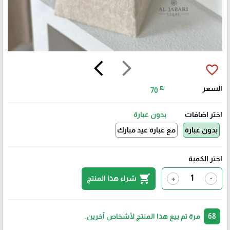
arrow_back_ios
arrow_forward_ios
favorite_border
السعر
₪
70
اختر اضافات
بدون عبارة
بدون عبارة
مع عبارة عيد مبارك
اختر الكمية
shopping_cart
شراء هذا المنتج
+
-
68
مرة تم بيع هذا المنتج لأشخاص آخرين.