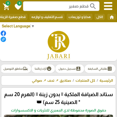
0
0
search
shopping_cart
favorite
home
الكل
هدايا و توزيعات
قسم التغليف و لوازمه
قطع صغيرة للزينة
Select Language
▼
commute
emoji_emotions
account_box
ballot
طلباتي السابقة
تسجيل دخول
آراء زبائننا
مناطق التوصيل
الرئيسية
كل المنتجات
صناديق 📌 تحف 📌 صواني
ستاند الضيافة الملكية || بدون زينة || (الهرم 20 سم
* الصينية 25 سم) 👑
حقوق الصورة محفوظة لدى الجعبري للنثريات و الاكسسوارات