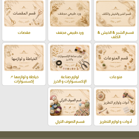
قسم الشبر & الخيش &
ورد طبيعي مجفف
مقصات
الكلف
منوعات
لوازم صناعة
خياطة و لوازمها 📌
الإكسسوارات و الخرز
إكسسوارات
أدوات و لوازم التطريز
قسم الصوف التركي