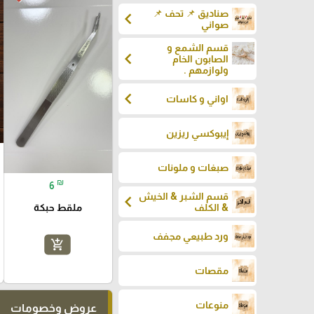
صناديق 📌 تحف 📌
chevron_left
صواني
قسم الشمع و
chevron_left
الصابون الخام
ولوازمهم .
chevron_left
اواني و كاسات
إيبوكسي ريزين
صبغات و ملونات
₪
6
قسم الشبر & الخيش
chevron_left
ملقط حبكة
& الكلف
ورد طبيعي مجفف
add_shopping_cart
مقصات
منوعات
عروض وخصومات