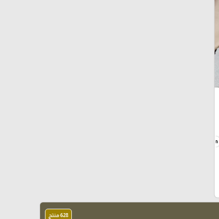
0.8mm
628 منتج