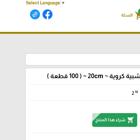
Select Language
▼
shoppin
السلة
وية ~ 20cm ~ ( 100 قطعة )
₪
2
shopping_cart
شراء هذا المنتج