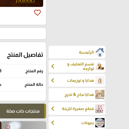
favorite_border
الرئيسية
تفاصيل المنتج
قسم التغليف و
chevron_left
لوازمه
رقم المنتج
3
chevron_left
هدايا و توزيعات
حالة المنتج
ج
هدايا نجاح & تخرج
chevron_left
قطع صغيرة للزينة
منتجات ذات صلة
chevron_left
ببيونات
favorite_border