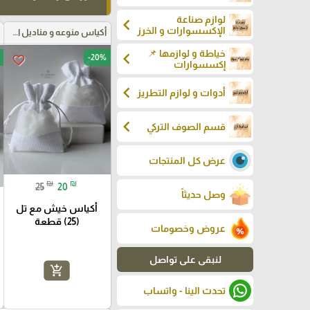
لوازم صناعة
chevron_left
الإكسسوارات و الخرز
أكياس منوعه و مناديل اعراس
خياطة و لوازمها 📌
chevron_left
-20%
favorite_border
إكسسوارات
chevron_left
أدوات و لوازم التطريز
chevron_left
قسم الصوف التركي
عرض كل المنتجات
₪
₪
25
20
وصل حديثاً
أكياس خيش مع تل
(25) قطعة
عروض وخصومات
لنبقى على تواصل
add_shopping_cart
تحدث الينا - واتساب